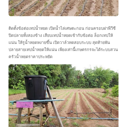
ติดตั้งข้อต่อเทปน้ำหยด เปิดน้ำไล่เศษตะกอน ก่อนครอบฝาพีวีซี
ปิดปลายทั้งสองข้าง เสียบเทปน้ำหยดเข้ากับข้อต่อ ล็อกเทปให้
แน่น ให้รูน้ำหยดหงายขึ้น เปิดวาล์วทดสอบระบบ สุดท้ายพัน
ปลายสายเทปน้ำหยดให้แน่น เพียงเท่านี้เกษตรกรจะได้ระบบสวน
ครัวน้ำหยดราคาประหยัด