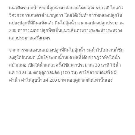
แนวคิดระบบน้ำหยดนี้ถูกนำมาต่อยอดโดย คุณ ธราวุฒิ ไก่แก้ว
วิศวกรการเกษตรชำนาญการ โดยได้เริ่มทำการทดลองปลูกใน
แปลงปลูกที่มีดินแห้งแล้ง ดินไม่อุ้มน้ำ ขนาดแปลงปลูกประมาณ
200 ตารางเมตร ปลูกพืชเป็นแนวเส้นตรงวางระยะห่างระหว่าง
แถวประมาณครึ่งเมตร
จากการทดลองบนแปลงปลูกที่ดินไม่อุ้มน้ำ รดน้ำไปไม่นานก็ซึม
ลงสู่ใต้ดินหมด เมื่อใช้ระบบน้ำหยด ผลที่ได้ปรากฎว่าพืชได้น้ำ
สม่ำเสมอ เปิดให้น้ำแต่ละครั้งใช้เวลาประมาณ 30 นาที ใช้น้ำ
แค่ 50 ลบ.ม. ต่อฤดูกาลผลิต (100 วัน) ค่าใช้จ่ายเบ็ดเสร็จ มี
ค่าน้ำ ค่าไฟสูบน้ำแค่ 200 บาท ต่อฤดูกาลผลิตเท่านั้นเอง