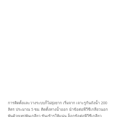
การติดตั้งและวางระบบก็ไม่ยุ่งยาก เริ่มจาก เจาะรูก้นถังน้ำ 200
ลิตร ประมาณ 5 ซม. ติดตั้งทางน้ำออก นำข้อต่อพีวีซีเกลียวนอก
พันด้วยเทปพันเกลียว ขันเข้ารูให้แน่น ล็อกข้อต่อพีวีซีเกลียว