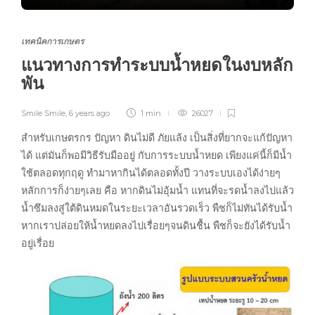
เทคนิคการเกษตร
แนวทางการทำระบบน้ำหยดในงบหลัก
พัน
Smile Smile
,
6 years ago
1 min
26027
สำหรับเกษตรกร ปัญหา ดินไม่ดี ภัยแล้ง เป็นสิ่งที่ยากจะแก้ปัญหา
ได้ แต่มันก็พอมีวิธีรับมืออยู่ กับการระบบน้ำหยด เพียงแค่นี้ก็มีน้ำ
ใช้ตลอดทุกฤดู ทำมาหากินได้ตลอดทั้งปี วางระบบเองได้ง่ายๆ
หลักการก็ง่ายๆเลย คือ หากดินไม่อุ้มน้ำ แทนที่จะรดน้ำลงไปแล้ว
น้ำซึมลงสู่ใต้ดินหมดในระยะเวลาอันรวดเร็ว พืชก็ไม่ทันได้รับน้ำ
หากเราปล่อยให้น้ำหยดลงไปเรื่อยๆจนดินชื้น พืชก็จะยังได้รับน้ำ
อยู่เรื่อย