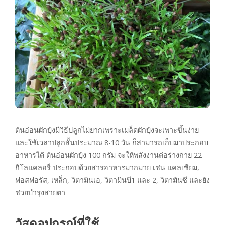
ต้นอ่อนผักบุ้งมีวิธีปลูกไม่ยากเพราะเมล็ดผักบุ้งจะเพาะขึ้นง่าย
และใช้เวลาปลูกสั้นประมาณ 8-10 วัน ก็สามารถเก็บมาประกอบ
อาหารได้ ต้นอ่อนผักบุ้ง 100 กรัม จะให้พลังงานต่อร่างกาย 22
กิโลแคลอรี่ ประกอบด้วยสารอาหารมากมาย เช่น แคลเซียม,
ฟอสฟอรัส, เหล็ก, วิตามินเอ, วิตามินบี1 และ 2, วิตามันซี และยัง
ช่วยบำรุงสายตา
วัสดุอุปกรณ์ที่ใช้