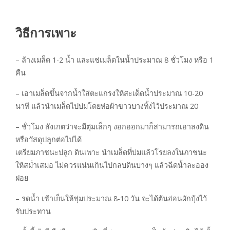
วิธีการเพาะ
– ล้างเมล็ด 1-2 น้ำ และแช่เมล็ดในน้ำประมาณ 8 ชั่วโมง หรือ 1
คืน
– เอาเมล็ดขึ้นจากน้ำใส่ตะแกรงให้สะเด็ดน้ำประมาณ 10-20
นาที แล้วนำเมล็ดไปบ่มโดยห่อผ้าขาวบางทิ้งไว้ประมาณ 20
– ชั่วโมง สังเกตว่าจะมีตุ่มเล็กๆ งอกออกมาก็สามารถเอาลงดิน
หรือวัสดุปลูกต่อไปได้
เตรียมภาชนะปลูก ดินเพาะ นำเมล็ดที่บ่มแล้วโรยลงในภาชนะ
ให้สม่ำเสมอ ไม่ควรแน่นเกินไปกลบดินบางๆ แล้วฉีดน้ำละออง
ฝอย
– รดน้ำ เช้าเย็นให้ชุ่มประมาณ 8-10 วัน จะได้ต้นอ่อนผักบุ้งไว้
รับประทาน