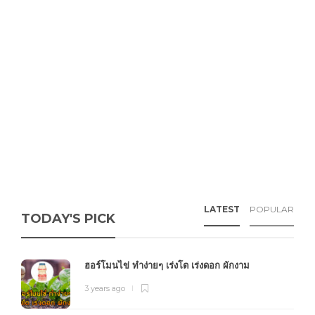
LATEST
POPULAR
TODAY'S PICK
ฮอร์โมนไข่ ทำง่ายๆ เร่งโต เร่งดอก ผักงาม
3 years ago