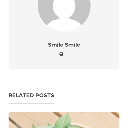
Smile Smile
RELATED POSTS