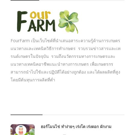
FourFarm เป็นเว็บไซต์ที่นำเสนอสาระความรู้ด้านการเกษตร
แนวทางและเทคนิควิธีการทำเกษตร รวบรวมข่าวสารและเท
รนด์เกษตรในปัจจุบัน รวมถึงนวัตกรรมทางการเกษตรและ
แนวทางเทคนิคอาชีพแนะนำทางการเกษตร เพื่อเกษตรกร
สามารถนำไปใช้และปฏิบัตืได้อย่างถูกต้อง และได้ผลผลิตที่สูง
โดยมีต้นทุนการผลิตที่ต่ำ
บทความเกษตร
ฮอร์โมนไข่ ทำง่ายๆ เร่งโต เร่งดอก ผักงาม