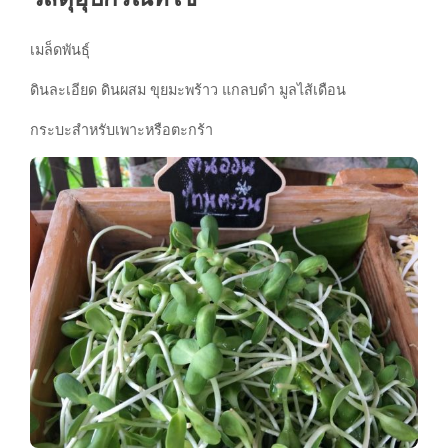
เมล็ดพันธุ์
ดินละเอียด ดินผสม ขุยมะพร้าว แกลบดำ มูลไส้เดือน
กระบะสำหรับเพาะหรือตะกร้า