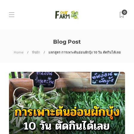
0
Blog Post
Home
พืชผัก
แจกสูตร การเพาะต้นอ่อนผักบุ้ง 10 วัน ตัดกินได้เลย