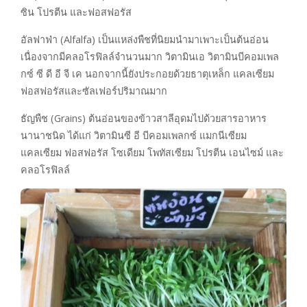
ซิน โปรตีน และฟอสฟอรัส
อัลฟาฟ่า (Alfalfa) เป็นแหล่งพืชที่นิยมนำมาเพาะเป็นต้นอ่อน
เนื่องจากมีคลอโรฟิลล์จำนวนมาก วิตามินเอ วิตามินบีคอมเพล
กซ์ ซี ดี อี จี เค นอกจากนี้ยังประกอยด้วยธาตุเหล็ก แคลเซียม
ฟอสฟอรัสและซัลเฟอร์ปริมาณมาก
ธัญพืช (Grains) ต้นอ่อนของข้าวสาลีอุดมไปด้วยสารอาหาร
นานาชนิด ได้แก่ วิตามินซี อี บีคอมเพลกซ์ แมกนีเซียม
แคลเซียม ฟอสฟอรัส โซเดียม โพทัสเซียม โปรตีน เอนไซม์ และ
คลอโรฟิลล์