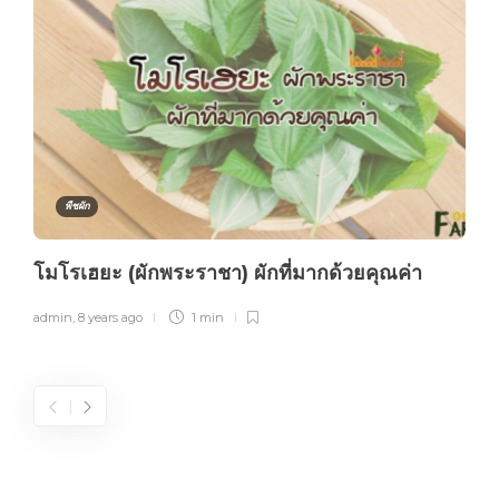
พืชผัก
โมโรเฮยะ (ผักพระราชา) ผักที่มากด้วยคุณค่า
admin
,
8 years ago
1 min