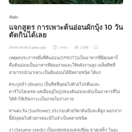
พืชผัก
แจกสูตร การเพาะต้นอ่อนผักบุ้ง 10 วัน
ตัดกินได้เลย
Smile Smile
,
6 years ago
1 min
2458
เหตุผลประการหนึ่งที่ต้นอ่อน(SPROTS)เป็นอาหารที่มีคุณค่าก็
คือต้นอ่อนเป็นอาหารที่ย่อยง่ายและให้พลังงานสูง เมล็ดพืชที่
สามารถนำมาเพาะเป็นต้นอ่อนได้มีหลายชนิด ได้แก่
ตระกูลถั่ว (Beans) เป็นพืชที่อุดมไปด้วยโปรตีนและ
คาร์โบไฮเดรต แต่เมื่ออยู่ในรูปของต้นอ่อนกลับเป็นอาหารที่ไม่
ได้ทำให้เกิดภาวะเป็นกรดในร่างกาย
ทานตะวัน (Sunflower) ประกอบด้วยวิตามินบีและดีสูง นอกจาก
นี้ยังอุดมไปด้วยกรดอะมิโนจำเป็นหลายชนิด
งา (Sesame seeds) เป็นแหล่งของแคลเซียม ธาตุเหล็ก ไนอะ