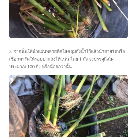
2. จากนั้นให้นำแผ่นพลาสติกใสคลุมถังน้ำไว้แล้วนำสายรัดหรือ
เชือกมารัดให้รอบปากถังให้แน่น โดย 1 ถัง จะบรรจุกิ่งไผ่
ประมาณ 100 กิ่ง หรือน้อยกว่านั้น