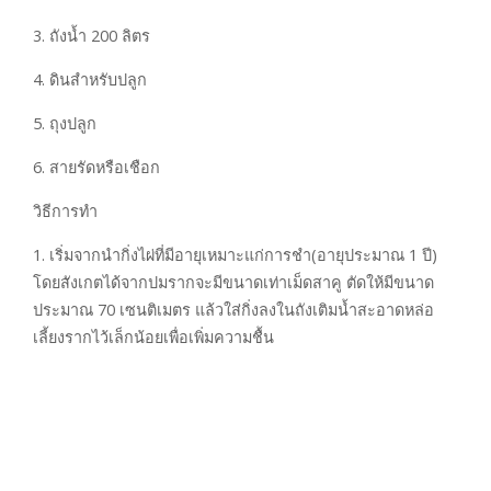
3. ถังน้ำ 200 ลิตร
4. ดินสำหรับปลูก
5. ถุงปลูก
6. สายรัดหรือเชือก
วิธีการทำ
1. เริ่มจากนำกิ่งไผ่ที่มีอายุเหมาะแก่การชำ(อายุประมาณ 1 ปี)
โดยสังเกตได้จากปมรากจะมีขนาดเท่าเม็ดสาคู ตัดให้มีขนาด
ประมาณ 70 เซนติเมตร แล้วใส่กิ่งลงในถังเติมน้ำสะอาดหล่อ
เลี้ยงรากไว้เล็กน้อยเพื่อเพิ่มความชื้น