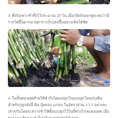
3. ตั้งถังเพาะชำทิ้งไว้ประมาณ 20 วัน เมื่อเปิดถังออกดูจะพบว่ามี
รากไผ่ขึ้นมากมายตารากก็เปล่งขึ้นอย่างเห็นได้ชัด
4. ในขั้นตอนสุดท้ายให้นำกิ่งไผ่ลงปลูกในถุงปลูกโดยปรุงดิน
สำหรับปลูกดังนี้ ดิน ปุ๋ยคอก แกลบ ในอัตราส่วน 1:1:1 อย่างละ
เท่าๆกันโดยระหว่างชำให้ตั้งถุงปลูกไว้ในที่ห่างไกลแสงแดด เมื่อ
รากงอกเต็มถุงแล้วก็นำไปลงปลูกต่อได้เลยค่ะ