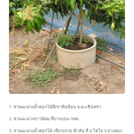
1. สวนมะม่วงน้ำดอกไม้ที่เขาหินซ้อน จ.ฉะเชิงเทรา
2. ส่วนมะม่วงขาวนิยม ที่บางบอน กทม.
3. สวนมะม่วงน้ำดอกไม้-เขียวเสวย-ฟ้าลั่น ที่ อ.ไชโย จ.อ่างทอง