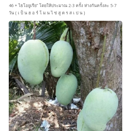
46 + ไธโอยูเรีย” โดยให้ประมาณ 2-3 ครั้ง ห่างกันครั้งละ 5-7
วัน ( เ ป็ น ฮ อ ร์ โ ม น ไ ข่ สู ต ร ส เ ป น )