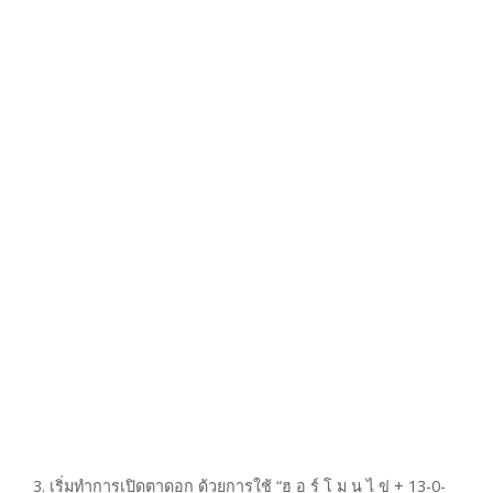
3. เริ่มทำการเปิดตาดอก ด้วยการใช้ “ฮ อ ร์ โ ม น ไ ข่ + 13-0-