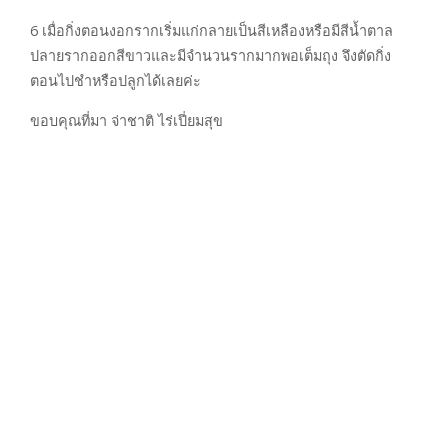
6 เมื่อกิ่งตอนงอกรากเริ่มแก่กลายเป็นสีเหลืองหรือมีสีน้ำตาล
ปลายรากออกสีขาวและมีจำนวนรากมากพอเต็มถุง จึงตัดกิ่ง
ตอนไปชำหรือปลูกได้เลยค่ะ
ขอบคุณที่มา จ่าชาติ ไร่เปี่ยมสุข