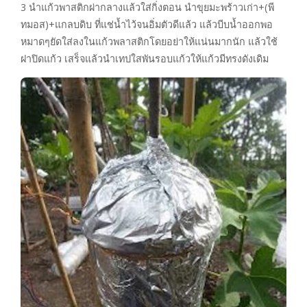
3 นำแก้วพาสติกผ่ากลางแล้วใส่กิ่งตอน นำขุยมะพร้าวเก่า+(พี
ทมอส)+แกลบดิบ ที่แช่น้ำไว้จนอิ่มตัวดีแล้ว แล้วบีบน้ำออกพอ
หมาดๆยัดใส่ลงในแก้วพลาสติกโดยอย่าให้แน่นมากนัก แล้วใช้
ฝาปิดแก้ว เสร็จแล้วนำเทปใสพันรอบแก้วให้แก้วมีทรงดังเดิม