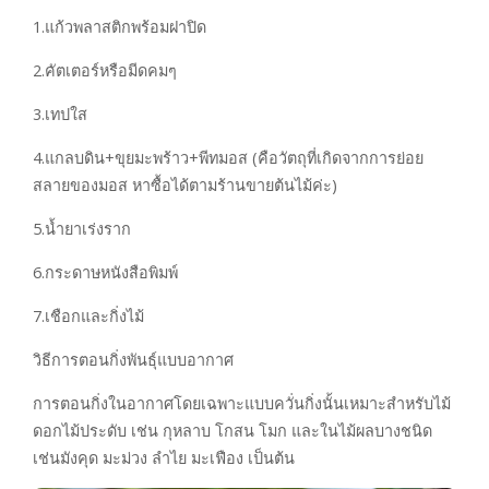
1.แก้วพลาสติกพร้อมฝาปิด
2.คัตเตอร์หรือมีดคมๆ
3.เทปใส
4.แกลบดิน+ขุยมะพร้าว+พีทมอส (คือวัตถุที่เกิดจากการย่อย
สลายของมอส หาซื้อได้ตามร้านขายต้นไม้ค่ะ)
5.น้ำยาเร่งราก
6.กระดาษหนังสือพิมพ์
7.เชือกและกิ่งไม้
วิธีการตอนกิ่งพันธุ์แบบอากาศ
การตอนกิ่งในอากาศโดยเฉพาะแบบควั่นกิ่งนั้นเหมาะสำหรับไม้
ดอกไม้ประดับ เช่น กุหลาบ โกสน โมก และในไม้ผลบางชนิด
เช่นมังคุด มะม่วง ลำไย มะเฟือง เป็นต้น