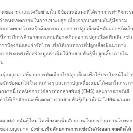
ศของ วว. และเครือข่ายนั้น มีข้อเสนอแนะที่ได้จากการทำกิจกรร
ารกำหนดเขตกรรมในการเพาะปลูก เนื่องจากบางสายพันธุ์มีความ
รระบาดของโรคหรือมีผลกระทบต่อการปลูกเลี้ยงพืชตัดดอกชนิดอื่
ควรมีการศึกษาผลกระทบที่อาจเกิดต่อการปลูกเลี้ยงเพิ่มเติม เช่น
การป้องกันและกำจัดโรค เพื่อให้เกษตรกรที่ปลูกเลี้ยงมีแนวทาง
ประเทศ เพื่อสร้างมูลค่าเพิ่มให้กับสายพันธุ์ที่ปลูกเลี้ยงภายใน
ุป
ธุ์เบญจมาศที่ผ่านการคัดเลือกไปปลูกเลี้ยง เพื่อใช้ประโยชน์ในด้
รือจัดช่อดอกไม้ในงานต่างๆ และการปลูกเลี้ยงแบบไม้ดอกในกระถ
อกจากนี้ เทคนิคการใช้สารก่อกลายพันธุ์ (EMS) และการฉายรังสี
ทำให้เกิดลักษณะที่แตกต่างจากสายพันธุ์เดิม เพื่อนำไปพัฒนาและ
จมาศสายพันธุ์ใหม่ ไม่เพียงจะเพิ่มศักยภาพในการต้านทานโรคขอ
พของเบญจมาศ ยังช่วย
เพิ่มศักยภาพการแข่งขัน/ส่งออก ผลผลิตไม้