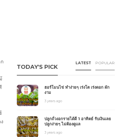
ลก
LATEST
POPULAR
TODAY'S PICK
ม้
ี
ฮอร์โมนไข่ ทำง่ายๆ เร่งโต เร่งดอก ผัก
งาม
3 years ago
้
ปลูกถั่วงอกรายได้ดี 1 อาทิตย์ รับเงินเลย
ลง
ปลูกง่ายๆ ไม่ต้องดูแล
3 years ago