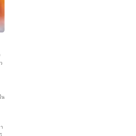
ล
ฏว
ใน
หา
้