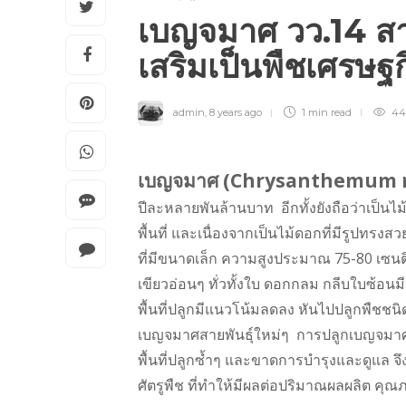
เบญจมาศ วว.14 สาย
เสริมเป็นพืชเศรษฐ
admin
,
8 years ago
1 min
read
44
เบญจมาศ (Chrysanthemum 
ปีละหลายพันล้านบาท อีกทั้งยังถือว่าเป็นไม
พื้นที่ และเนื่องจากเป็นไม้ดอกที่มีรูปทรงสว
ที่มีขนาดเล็ก ความสูงประมาณ 75-80 เซนติ
เขียวอ่อนๆ ทั่วทั้งใบ ดอกกลม กลีบใบซ้อนม
พื้นที่ปลูกมีแนวโน้มลดลง หันไปปลูกพืชชนิ
เบญจมาศสายพันธุ์ใหม่ๆ การปลูกเบญจมาศสายพ
พื้นที่ปลูกซ้ำๆ และขาดการบำรุงและดูแล จึ
ศัตรูพืช ที่ทำให้มีผลต่อปริมาณผลผลิต 