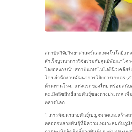
สถาบันวิจัยวิทยาศาสตร์และเทคโนโลยีแห
สำเร็จบูรณาการวิจัยร่วมกับศูนย์พัฒนาโ
ไลยอลงกรณ์ฯ สถาบันเทคโนโลยีนิวเคลียร์
โดย สำนักงานพัฒนาการวิจัยการเกษตร (สว
ต้านทานโรค…แห่งแรกของไทย พร้อมสนับสน
ละเมิดลิขสิทธิ์สายพันธุ์ของต่างประเทศ 
ตลาดโลก
“…การพัฒนาสายพันธุ์เบญจมาศและสร้างสาย
ตลอดจนสายพันธุ์ที่มีความเหมาะสมกับภู
การละเมิดลิขสิทธิ์สายพันธุ์ของต่างประเ