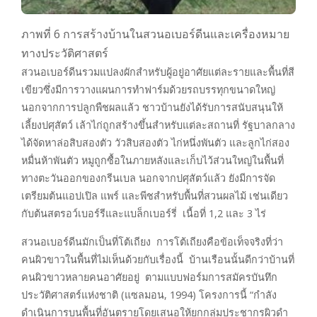
ภาพที่ 6 การสร้างบ้านในสวนอเบอร์ดีนและเครื่องหมาย
ทางประวัติศาสตร์
สวนอเบอร์ดีนรวมแปลงผักสำหรับผู้อยู่อาศัยแต่ละรายและพื้นที่สี
เขียวซึ่งมีการวางแผนการทำฟาร์มด้วยรถบรรทุกขนาดใหญ่
นอกจากการปลูกพืชผลแล้ว ชาวบ้านยังได้รับการสนับสนุนให้
เลี้ยงปศุสัตว์ เล้าไก่ถูกสร้างขึ้นสำหรับแต่ละสถานที่ รัฐบาลกลาง
ได้จัดหาล่อสิบสองตัว วัวสิบสองตัว ไก่หนึ่งพันตัว และลูกไก่สอง
หมื่นห้าพันตัว หมูถูกซื้อในภายหลังและเก็บไว้ส่วนใหญ่ในพื้นที่
ทางตะวันออกของกรีนเบล นอกจากปศุสัตว์แล้ว ยังมีการจัด
เตรียมต้นแอปเปิล แพร์ และพีชสำหรับพื้นที่สวนผลไม้ เช่นเดียว
กับต้นสตรอว์เบอร์รีและแบล็กเบอร์รี่ เนื้อที่ 1,2 และ 3 ไร่
สวนอเบอร์ดีนมักเป็นที่โต้เถียง การโต้เถียงคือข้อเท็จจริงที่ว่า
คนผิวขาวในพื้นที่ไม่เห็นด้วยกับเรื่องนี้ บ้านเรือนนั้นดีกว่าบ้านที่
คนผิวขาวหลายคนอาศัยอยู่ ตามแบบฟอร์มการสมัครบันทึก
ประวัติศาสตร์แห่งชาติ (แซลมอน, 1994) โครงการนี้ “กำลัง
ดำเนินการบนพื้นที่อันตรายโดยเสนอให้ยกกลุ่มประชากรผิวดำ