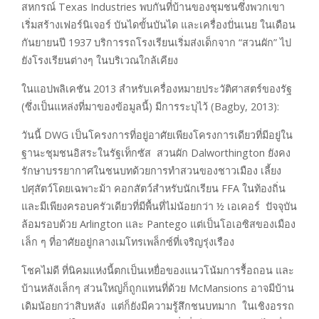
สหกรณ์ Texas Industries พบกันที่บ้านของชุมชนซึ่งพวกเขา
เริ่มสร้างเฟอร์นิเจอร์ บันไดขั้นบันได และเครื่องปั่นเนย ในเดือน
กันยายนปี 1937 บริการรถโรงเรียนเริ่มส่งเด็กจาก “สวนผัก” ไป
ยังโรงเรียนต่างๆ ในบริเวณใกล้เคียง
ในแอปพลิเคชัน 2013 สำหรับเครื่องหมายประวัติศาสตร์ของรัฐ
(ซึ่งเป็นแหล่งที่มาของข้อมูลนี้) มีการระบุไว้ (Bagby, 2013):
วันนี้ DWG เป็นโครงการที่อยู่อาศัยเพียงโครงการเดียวที่มีอยู่ใน
ฐานะชุมชนอิสระในรัฐเท็กซัส สวนผัก Dalworthington ยังคง
รักษาบรรยากาศในชนบทด้วยการทำสวนของชาวเมือง เลี้ยง
ปศุสัตว์โดยเฉพาะม้า คอกสัตว์สำหรับนักเรียน FFA ในท้องถิ่น
และมีเพียงครอบครัวเดียวที่มีพื้นที่ไม่น้อยกว่า ½ เอเคอร์ ปัจจุบัน
ล้อมรอบด้วย Arlington และ Pantego แต่เป็นโอเอซิสของเมือง
เล็ก ๆ ที่อาศัยอยู่กลางเมโทรเพล็กซ์ที่เจริญรุ่งเรือง
โชคไม่ดี ที่นิคมแห่งนี้ตกเป็นเหยื่อของแนวโน้มการรื้อถอน และ
บ้านหลังเล็กๆ ส่วนใหญ่ก็ถูกแทนที่ด้วย McMansions อาจมีบ้าน
เดิมน้อยกว่าสิบหลัง แต่ก็ยังมีความรู้สึกชนบทมาก ในเชิงอรรถ