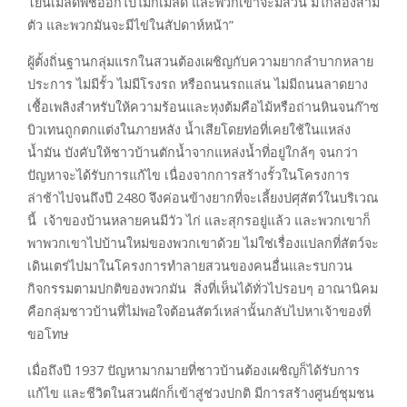
โยนเมล็ดพืชออกไปไม่กี่เมล็ด และพวกเขาจะมีสวน มีไก่สองสาม
ตัว และพวกมันจะมีไข่ในสัปดาห์หน้า”
ผู้ตั้งถิ่นฐานกลุ่มแรกในสวนต้องเผชิญกับความยากลำบากหลาย
ประการ ไม่มีรั้ว ไม่มีโรงรถ หรือถนนรถแล่น ไม่มีถนนลาดยาง
เชื้อเพลิงสำหรับให้ความร้อนและหุงต้มคือไม้หรือถ่านหินจนก๊าซ
บิวเทนถูกตกแต่งในภายหลัง น้ำเสียโดยท่อที่เคยใช้ในแหล่ง
น้ำมัน บังคับให้ชาวบ้านตักน้ำจากแหล่งน้ำที่อยู่ใกล้ๆ จนกว่า
ปัญหาจะได้รับการแก้ไข เนื่องจากการสร้างรั้วในโครงการ
ล่าช้าไปจนถึงปี 2480 จึงค่อนข้างยากที่จะเลี้ยงปศุสัตว์ในบริเวณ
นี้ เจ้าของบ้านหลายคนมีวัว ไก่ และสุกรอยู่แล้ว และพวกเขาก็
พาพวกเขาไปบ้านใหม่ของพวกเขาด้วย ไม่ใช่เรื่องแปลกที่สัตว์จะ
เดินเตร่ไปมาในโครงการทำลายสวนของคนอื่นและรบกวน
กิจกรรมตามปกติของพวกมัน สิ่งที่เห็นได้ทั่วไปรอบๆ อาณานิคม
คือกลุ่มชาวบ้านที่ไม่พอใจต้อนสัตว์เหล่านั้นกลับไปหาเจ้าของที่
ขอโทษ
เมื่อถึงปี 1937 ปัญหามากมายที่ชาวบ้านต้องเผชิญก็ได้รับการ
แก้ไข และชีวิตในสวนผักก็เข้าสู่ช่วงปกติ มีการสร้างศูนย์ชุมชน