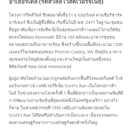
อาเธอร์เดล (รีดส์วิลล์ เวสต์เวอร์จิเนีย)
โครงการรีดส์วิลล์ ซึ่งต่อมาตั้งชื่อว่า อาเธอร์เดล ตามชื่อริชาร์ด
อาร์เธอร์ ซึ่งเป็นผู้ซื้อที่ดิน เริ่มขึ้นในปี พ.ศ. 2477 ในฐานะชุมชน
ที่อยู่อาศัยเพื่อการยังชีพ นี่เป็นชุมชนแรกที่วางแผนไว้ภายใต้ข้อ
ตกลงใหม่ของ Roosevelt มีบ้าน 165 หลังและอาคารชุมชน
หลายแห่งรวมถึงอาคารเรียน ซึ่งสร้างขึ้นบนพื้นที่ประมาณ 1200
เอเคอร์ในเขตชนบทของ Preston County, WV ปัจจุบัน อาคาร
ชุมชนส่วนใหญ่ยังคงตั้งอยู่ และส่วนใหญ่เป็นส่วนหนึ่งของ
พิพิธภัณฑ์ New Deal Homestead
ผู้อยู่อาศัยใหม่จำนวนมากถูกพลัดถิ่นจากพื้นที่วิ่งของสก็อตต์ ใกล้
มอร์แกนทาวน์ เวสต์เวอร์จิเนีย Scott’s Run เป็นโพรงยาวห้า
ไมล์ ในช่วงสงครามโลกครั้งที่ 1 พื้นที่ดังกล่าวเป็นเขตถ่านหินที่มี
การพัฒนาอย่างเข้มข้นที่สุดแห่งหนึ่งในสหรัฐอเมริกา อย่างไร
ก็ตาม ในช่วงทศวรรษที่ 1930 เหมืองถ่านหินหลายแห่งใน
Scott’s Run ได้ปิดหรือดำเนินการเป็นระยะๆ เนื่องจากผลกระ
ทบทางเศรษฐกิจจากภาวะเศรษฐกิจตกต่ำครั้งใหญ่