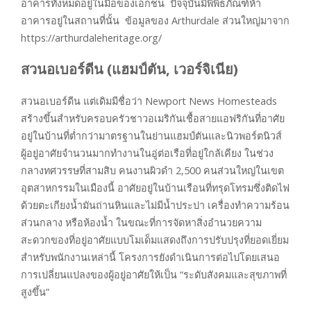
อาคารทั้งหมดอยู่ในมือของเอกชน ปัจจุบันมีพิพิธภัณฑ์ห้า
อาคารอยู่ในสถานที่นั้น ข้อมูลของ Arthurdale ส่วนใหญ่มาจาก
https://arthurdaleheritage.org/
สวนอเบอร์ดีน (แฮมป์ตัน, เวอร์จิเนีย)
สวนอเบอร์ดีน แต่เดิมมีชื่อว่า Newport News Homesteads
สร้างขึ้นสำหรับครอบครัวชาวอเมริกันเชื้อสายแอฟริกันที่อาศัย
อยู่ในบ้านที่ต่ำกว่ามาตรฐานในย่านแฮมป์ตันและนิวพอร์ตนิวส์
ผู้อยู่อาศัยจำนวนมากทำงานในอู่ต่อเรือที่อยู่ใกล้เคียง ในช่วง
กลางทศวรรษที่สามสิบ คนงานผิวดำ 2,500 คนส่วนใหญ่ในเขต
อุตสาหกรรมในเมืองนี้ อาศัยอยู่ในบ้านเรือนที่ทรุดโทรมซึ่งติดไฟ
ด้วยตะเกียงน้ำมันถ่านหินและไม่มีน้ำประปา เครื่องทำความร้อน
ส่วนกลาง หรือห้องน้ำ ในขณะที่การจัดหาสิ่งอำนวยความ
สะดวกของที่อยู่อาศัยแบบโมเด็มแสดงถึงการปรับปรุงที่ยอดเยี่ยม
สำหรับพนักงานเหล่านี้ โครงการยังดำเนินการต่อไปโดยเสนอ
การเปลี่ยนแปลงของผู้อยู่อาศัยให้เป็น “ระดับสังคมและสุขภาพที่
สูงขึ้น”