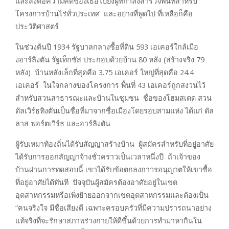
และส่งต่อความคิดของเธอไปยังผู้ที่กำลังสำรวจพื้นที่สำหรับ
โครงการบ้านไร่ทั่วประเทศ และอย่างที่พูดไป ที่เหลือก็คือ
ประวัติศาสตร์
ในช่วงต้นปี 1934 รัฐบาลกลางซื้อที่ดิน 593 เอเคอร์ใกล้เมือ
งอาร์ลิงตัน รัฐเท็กซัส ประกอบด้วยบ้าน 80 หลัง (สร้างจริง 79
หลัง) บ้านหลังเล็กที่สุดคือ 3.75 เอเคอร์ ใหญ่ที่สุดคือ 24.4
เอเคอร์ ในใจกลางของโครงการ พื้นที่ 43 เอเคอร์ถูกสงวนไว้
สำหรับสวนสาธารณะและบ้านในชุมชน ชื่อของโฮมสเตด สวน
ดัลเวิร์ธทิงตันเป็นชื่อที่มาจากชื่อเมืองโดยรอบสามแห่ง ได้แก่ ดัล
ลาส ฟอร์ตเวิร์ธ และอาร์ลิงตัน
ผู้รับเหมาท้องถิ่นได้รับสัญญาสร้างบ้าน ผู้สมัครสำหรับที่อยู่อาศัย
ได้รับการออกสัญญาจ้างชั่วคราวเป็นเวลาหนึ่งปี ถ้าเจ้าของ
บ้านผ่านการทดสอบนี้ เขาได้รับข้อตกลงถาวรอนุญาตให้เขาซื้อ
ที่อยู่อาศัยได้ทันที ปัจจุบันผู้สมัครต้องอาศัยอยู่ในเขต
อุตสาหกรรมหรือเพิ่งย้ายออกจากเขตอุตสาหกรรมและต้องเป็น
“คนจริงใจ มีชื่อเสียงดี เฉพาะครอบครัวที่มีความปรารถนาอย่าง
แท้จริงที่จะรักษาสภาพร่างกายให้ดีขึ้นด้วยการทำมาหากินใน