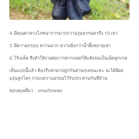
4. มีคุณค่าทางโภชนาการมากกว่าองุ่นธรรมดาถึง 10 เท่า
5. มีความกรอบ หวานมาก หวานยิ่งกว่าน้ำผึ้งหลายเท่า
6. ไร้เมล็ด จึงทำให้ง่ายต่อการตากแดดให้แห้งจนเป็นเม็ดลูกเกด
เห็นแบบนี้แล้ว ต้องรีบหามาปลูกกันด่วนๆเลยนะคะ จะได้มีผล
องุ่นลูกโตๆ กรอบหวานอร่อยไว้รับประทานกันที่บ้าน
ขอบคุณที่มา : smurfsnews