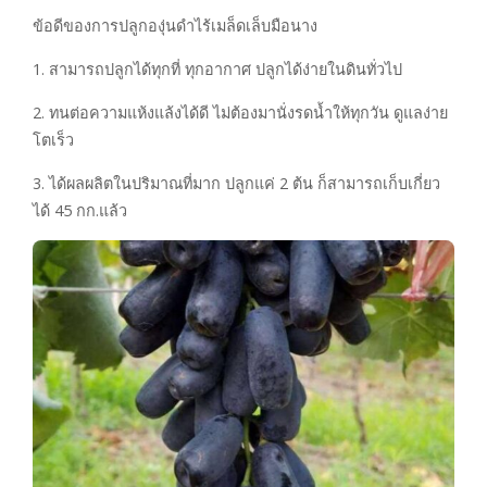
ข้อดีของการปลูกองุ่นดำไร้เมล็ดเล็บมือนาง
1. สามารถปลูกได้ทุกที่ ทุกอากาศ ปลูกได้ง่ายในดินทั่วไป
2. ทนต่อความแห้งแล้งได้ดี ไม่ต้องมานั่งรดน้ำให้ทุกวัน ดูแลง่าย
โตเร็ว
3. ได้ผลผลิตในปริมาณที่มาก ปลูกแค่ 2 ต้น ก็สามารถเก็บเกี่ยว
ได้ 45 กก.แล้ว