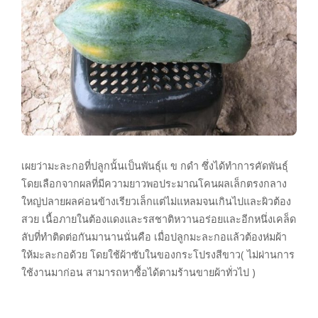
เผยว่ามะละกอที่ปลูกนั้นเป็นพันธุ์แ ข กดำ ซึ่งได้ทำการคัดพันธุ์
โดยเลือกจากผลที่มีความยาวพอประมาณโคนผลเล็กตรงกลาง
ใหญ่ปลายผลค่อนข้างเรียวเล็กแต่ไม่แหลมจนเกินไปและผิวต้อง
สวย เนื้อภายในต้องแดงและรสชาติหวานอร่อยและอีกหนึ่งเคล็ด
ลับที่ทำติดต่อกันมานานนั่นคือ เมื่อปลูกมะละกอแล้วต้องห่มผ้า
ให้มะละกอด้วย โดยใช้ผ้าซับในของกระโปรงสีขาว( ไม่ผ่านการ
ใช้งานมาก่อน สามารถหาซื้อได้ตามร้านขายผ้าทั่วไป )