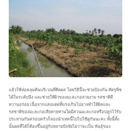
แล้วใช้ห่อคลุมต้นบริเวณที่ติดผล โดยวิธีนี้จะช่วยป้องกัน ศัตรูพืช
ได้ในระดับนึง และช่วยให้ผิวของมะละกอสวยงาม รสชาติดี
หวานอร่อย เนื่อจากแสงแดดที่แรงเกินไปอาจทำให้ผิลและ
รสชาติของมะละกอเสียหายท่านใดมีสวนมะละกอหรือปลูกไว้รับ
ประทานกันครอบครัวก็ลองนำเทคนี้ไปไปใช้ดูกันนะคะ ทั้งนี้ทั้ง
นั้นผลที่ได้ก็ต้องขึ้นอยู่กับหลายปัจจัยไม่ว่าจะเป็น พันธุ์ของ