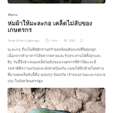
พืชสวน
ห่มผ้าให้มะละกอ เคล็ดไม่ลับของ
เกษตรกร
Smile Smile
,
6 years ago
1 min
2293
มะละกอ ถือเป็นพืชผักสวนครัวยอดนิยมต้นๆเลยที่นิยมปลูก
เนื่องจากทำอาหารได้หลากหลายและรับประทานได้ทั้งสุกและ
ดิบ วันนี้จึงนำเสนอเคล็ดไม่ลับของเกษตรกรที่ทำให้มะละมี
รสชาติดีหวานอร่อยและยังช่วยป้องกัน แมลงได้อีกด้วยโดยท่าน
ที่มาเผยเคล็ดลับนี้คือ คุณปรุง ป้อมเกิด เจ้าของสวนมะละกอนาย
ปรุง ในจังหวัดนครปฐม