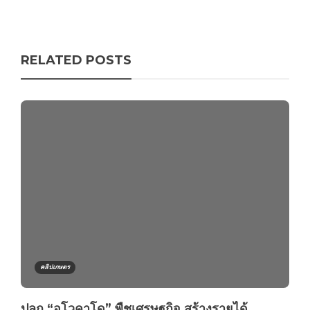
RELATED POSTS
คลิปเกษตร
ปลูก “อโวคาโด” พืชเศรษฐกิจ สร้างรายได้