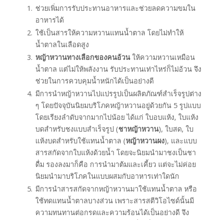
ช่วยเพิ่มการรับประทานอาหารและช่วยลดความขมใน
อาหารได้
ใช้เป็นสารให้ความหวานแทนน้ำตาล โดยไม่ทำให้
น้ำตาลในเลือดสูง
หญ้าหวานทางเลือกของคนอ้วน
ให้ความหวานเหมือน
น้ำตาล แต่ไม่ให้พลังงาน รับประทานเท่าไหร่ก็ไม่อ้วน จึง
ช่วยในการควบคุมน้ำหนักได้เป็นอย่างดี
มีการนำหญ้าหวานไปแปรรูปเป็นผลิตภัณฑ์สำเร็จรูปต่าง
ๆ โดยปัจจุบันนิยมบริโภคหญ้าหวานอยู่ด้วยกัน 5 รูปแบบ
โดยเรียงลำดับจากมากไปน้อย ได้แก่ ใบอบแห้ง, ใบแห้ง
บดสำหรับชงแบบสำเร็จรูป (
ชาหญ้าหวาน
), ใบสด, ใบ
แห้งบดสำหรับใช้แทนน้ำตาล (
หญ้าหวานผง
), และแบบ
สารสกัดจากใบแห้งด้วยน้ำ โดยจะนิยมนำมาชงเป็นชา
ดื่ม รองลงมาก็คือ การนำมาต้มและเคี้ยว แต่จะไม่ค่อย
นิยมนำมาบริโภคในแบบผสมกับอาหารเท่าใดนัก
มีการนำสารสกัดจากหญ้าหวานมาใช้แทนน้ำตาล หรือ
ใช้ทดแทนน้ำตาลบางส่วน เพราะสารสตีวิโอไซด์นั้นมี
ความทนทานต่อกรดและความร้อนได้เป็นอย่างดี จึง