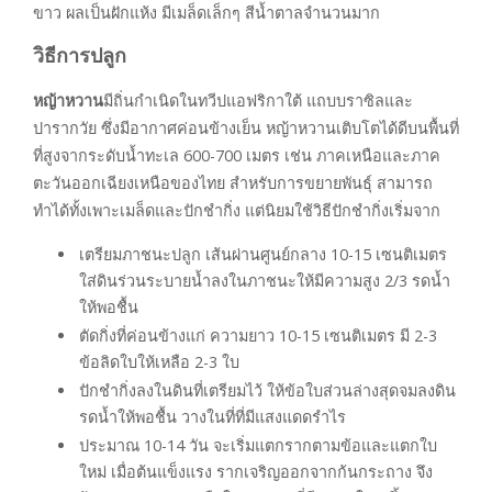
ขาว ผลเป็นฝักแห้ง มีเมล็ดเล็กๆ สีน้ำตาลจำนวนมาก
วิธีการปลูก
หญ้าหวาน
มีถิ่นกำเนิดในทวีปแอฟริกาใต้ แถบบราซิลและ
ปารากวัย ซึ่งมีอากาศค่อนข้างเย็น หญ้าหวานเติบโตได้ดีบนพื้นที่
ที่สูงจากระดับน้ำทะเล 600-700 เมตร เช่น ภาคเหนือและภาค
ตะวันออกเฉียงเหนือของไทย สำหรับการขยายพันธุ์ สามารถ
ทำได้ทั้งเพาะเมล็ดและปักชำกิ่ง แต่นิยมใช้วิธีปักชำกิ่งเริ่มจาก
เตรียมภาชนะปลูก เส้นผ่านศูนย์กลาง 10-15 เซนติเมตร
ใส่ดินร่วนระบายน้ำลงในภาชนะให้มีความสูง 2/3 รดน้ำ
ให้พอชื้น
ตัดกิ่งที่ค่อนข้างแก่ ความยาว 10-15 เซนติเมตร มี 2-3
ข้อลิดใบให้เหลือ 2-3 ใบ
ปักชำกิ่งลงในดินที่เตรียมไว้ ให้ข้อใบส่วนล่างสุดจมลงดิน
รดน้ำให้พอชื้น วางในที่ที่มีแสงแดดรำไร
ประมาณ 10-14 วัน จะเริ่มแตกรากตามข้อและแตกใบ
ใหม่ เมื่อต้นแข็งแรง รากเจริญออกจากก้นกระถาง จึง