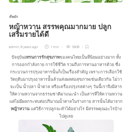
พืชผัก
หญ้าหวาน สรรพคุณมากมาย ปลูก
เสริมรายได้ดี
admin
,
8 years ago
1 min
5608
ปัจจุบัน
เทรนการรักสุขภาพ
ของคนไทยเป็นที่นิยมอย่างมาก ทั้ง
การออกกำลังกาย การใช้ชีวิต รวมถึงการทานอาหารด้วย ซึ่ง
กระบวนการปรุงอาหารนั้นก็เป็นเรื่องสำคัญ เพราะการเลือกใช้
วัตถุดิบมาปรุงอาหารนั้ันล้วนส่งผลต่อสุขภาพเช่นเดียวกัน ไม่่วา
จะเป็น น้ำปลา น้ำตาล หรือเครื่องปรุงรสต่างๆ วันนี้เราจึงมีสาร
ให้ความหวานจากธรรมชาติมาแนะนำ เป็นสารที่ให้ความหวาน
แต่ไม่มีผลกระทบต่อปริมาณน้ำตาลในร่างกาย สารนั้นได้มาจาก
หญ้าหวาน
แต่วิธีการปลูกจะทำได้อย่างไร มีสรรพคุณอะไรบ้าง
ไปดูเลย