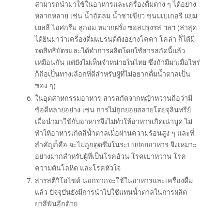
สามารถนำมาใช้ในอาหารและเครื่องดื่มต่าง ๆ ได้อย่าง
หลากหลาย เช่น น้ำอัดลม น้ำชาเขียว ขนมเบเกอรี แยม
เยลลี ไอศกรีม ลูกอม หมากฝรั่ง ซอสปรุงรส ฯลฯ (ล่าสุด
ได้ยินมาว่าเครื่องดื่มแบรนด์ดังอย่างโคคา โคล่า ก็ได้มี
จดสิทธิบัตรและได้ทำการผลิตโดยใช้สารสกัดนี้แล้ว
เหมือนกัน แต่ยังไม่เห็นจำหน่ายในไทย ซึ่งถ้ามีมาเมื่อไหร่
ก็ถือเป็นทางเลือกที่ดีสำหรับผู้ที่ไม่อยากดื่มน้ำตาลเป็น
ซอง ๆ)
ในอุตสาหกรรมอาหาร สารสกัดจากหญ้าหวานถือว่ามี
ข้อดีหลายอย่าง เช่น การไม่ถูกย่อยสลายโดยจุลินทรีย์
เมื่อนำมาใช้กับอาหารจึงไม่ทำให้อาหารเกิดเน่าบูด ไม่
ทำให้อาหารเกิดสีน้ำตาลเมื่อผ่านความร้อนสูง ๆ และที่
สำคัญก็คือ จะไม่ถูกดูดซึมในระบบย่อยอาหาร จึงเหมาะ
อย่างมากสำหรับผู้ที่เป็นโรคอ้วน โรคเบาหวาน โรค
ความดันโลหิต และโรคหัวใจ
สารสตีวิโอไซด์ นอกจากจะใช้ในอาหารและเครื่องดื่ม
แล้ว ปัจจุบันยังมีการนำไปใช้แทนน้ำตาลในการผลิต
ยาสีฟันอีกด้วย