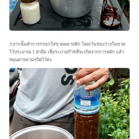
5.จากนั้นทำการกรอกใส่ขวดพลาสติก โดยเว้นช่องว่างในขวด
ไว้ประมาณ 1 ฝ่ามือ เพื่อระบายก๊าซที่จะเกิดจากการหมัก แล้ว
หมุนฝาหลวมๆปิดไว้ค่ะ