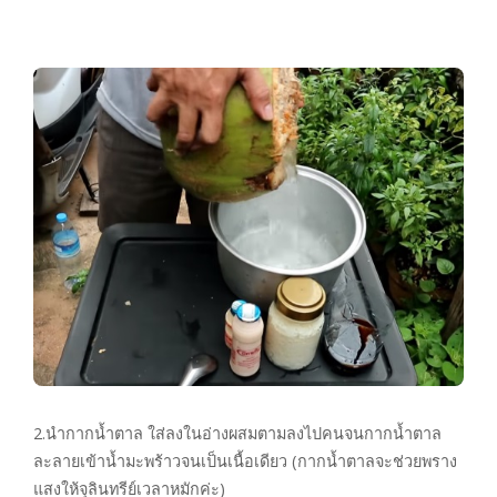
2.นำกากน้ำตาล ใส่ลงในอ่างผสมตามลงไปคนจนกากน้ำตาล
ละลายเข้าน้ำมะพร้าวจนเป็นเนื้อเดียว (กากน้ำตาลจะช่วยพราง
แสงให้จุลินทรีย์เวลาหมักค่ะ)