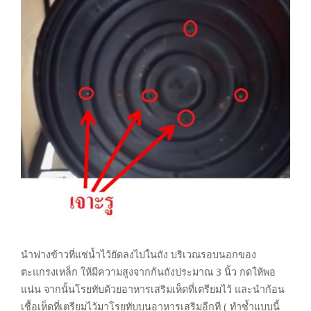
นำฟางข้าวที่แช่น้ำไว้ยัดลงไปในถัง บริเวณรอบนอกของ
ตะแกรงเหล็ก ให้มีความสูงจากก้นถังประมาณ 3 นิ้ว กดให้พอ
แน่น จากนั้นโรยทับด้วยอาหารเสริมเห็ดที่เตรียมไว้ และนำก้อน
เชื้อเห็ดที่เตรียมไว้มาโรยทับบนอาหารเสริมอีกที ( ทำซ้ำแบบนี้