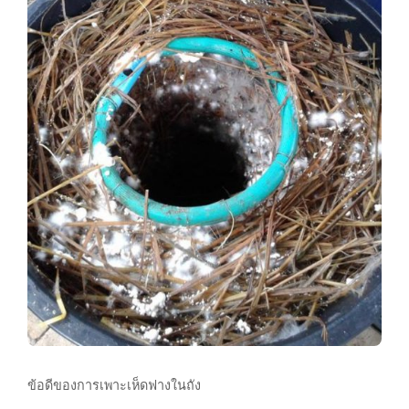
ข้อดีของการเพาะเห็ดฟางในถัง