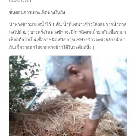
แป้งข้าวเจ้า
ขั้นตอนการเพาะเห็ดฟางในถัง
นำฟางข้าวมาแช่น้ำไว้ 1 คืน น้ำที่แช่ฟางข้าวให้ผสมกากน้ำตาล
ลงไปด้วย ( บางครั้งในฟางข้าวจะมีการฉีดพ่นน้ำยากันเชื้อรามา
เห็ดก็ถือว่าเป็นเชื้อราชนิดหนึ่ง การแช่ฟางข้าวจะช่วยล้างน้ำยา
กันเชื้อราออกไปจากฟางข้าวได้ในระดับหนึ่ง )