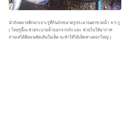
นำถังพลาสติกมาเจาะรูที่ก้นถังขนาดรูประมาณฝาขวดน้ำ 4-5 รู
( โดยรูนี้จะช่วยระบายน้ำออกจากถัง และ ช่วยในให้อากาศ
ถ่ายเทได้ดีตอนตัดเส้นใยเห็ด จะทำให้ได้เห็ดฟางดอกใหญ่ )