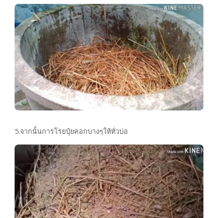
5.จากนั้นการโรยปุ๋ยคอกบางๆให้ทั่วบ่อ