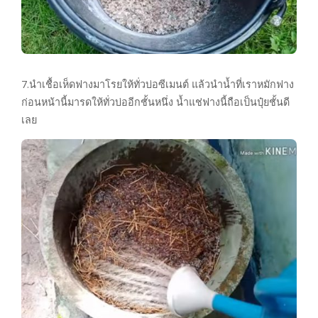
7.นำเชื้อเห็ดฟางมาโรยให้ทั่วบ่อซีเมนต์ แล้วนำน้ำที่เราหมักฟาง
ก่อนหน้านี้มารดให้ทั่วบ่ออีกชั้นหนึ่ง น้ำแช่ฟางนี้ถือเป็นปุ๋ยชั้นดี
เลย