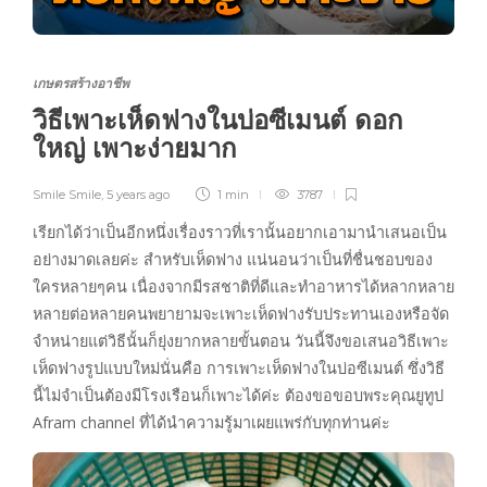
เกษตรสร้างอาชีพ
วิธีเพาะเห็ดฟางในบ่อซีเมนต์ ดอก
ใหญ่ เพาะง่ายมาก
Smile Smile
,
5 years ago
1 min
3787
เรียกได้ว่าเป็นอีกหนึ่งเรื่องราวที่เรานั้นอยากเอามานำเสนอเป็น
อย่างมาดเลยค่ะ สำหรับเห็ดฟาง แน่นอนว่าเป็นที่ชื่นชอบของ
ใครหลายๆคน เนื่องจากมีรสชาติที่ดีและทำอาหารได้หลากหลาย
หลายต่อหลายคนพยายามจะเพาะเห็ดฟางรับประทานเองหรือจัด
จำหน่ายแต่วิธีนั้นก็ยุ่งยากหลายขั้นตอน วันนี้จึงขอเสนอวิธีเพาะ
เห็ดฟางรูปแบบใหม่นั่นคือ การเพาะเห็ดฟางในบ่อซีเมนต์ ซึ่งวิธี
นี้ไม่จำเป็นต้องมีโรงเรือนก็เพาะได้ค่ะ ต้องขอขอบพระคุณยูทูป
Afram channel ที่ได้นำความรู้มาเผยแพร่กับทุกท่านค่ะ