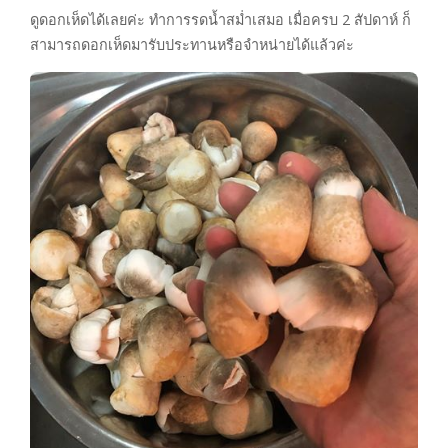
ดูดอกเห็ดได้เลยค่ะ ทำการรดน้ำสม่ำเสมอ เมื่อครบ 2 สัปดาห์ ก็
สามารถดอกเห็ดมารับประทานหรือจำหน่ายได้แล้วค่ะ