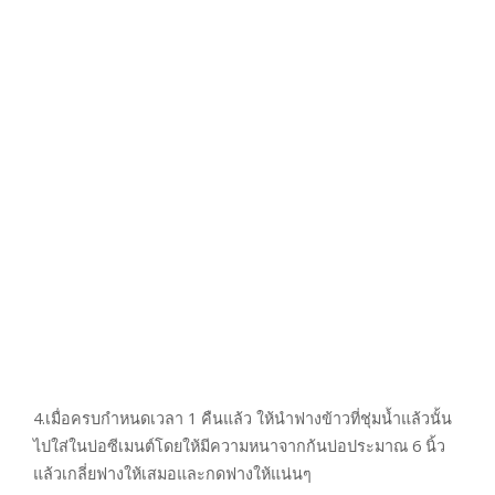
4.เมื่อครบกำหนดเวลา 1 คืนแล้ว ให้นำฟางข้าวที่ชุ่มน้ำแล้วนั้น
ไปใส่ในบ่อซีเมนต์โดยให้มีความหนาจากก้นบ่อประมาณ 6 นิ้ว
แล้วเกลี่ยฟางให้เสมอและกดฟางให้แน่นๆ