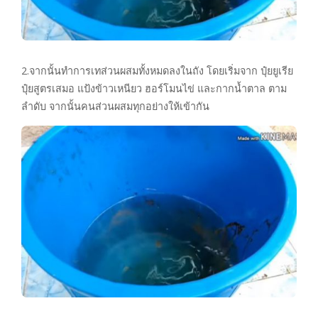
2.จากนั้นทำการเทส่วนผสมทั้งหมดลงในถัง โดยเริ่มจาก ปุ๋ยยูเรีย
ปุ๋ยสูตรเสมอ แป้งข้าวเหนียว ฮอร์โมนไข่ และกากน้ำตาล ตาม
ลำดับ จากนั้นคนส่วนผสมทุกอย่างให้เข้ากัน