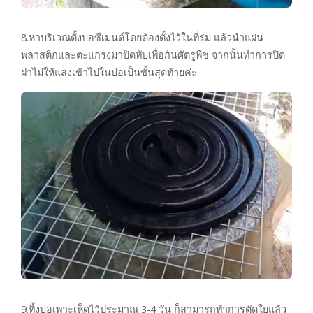
8.หาบริเวณตั้งบ่อซีเมนต์โดยต้องตั้งไว้ในที่ร่ม แล้วนำแผ่น
พลาสติกและตะแกรงมาปิดทับเพื่อกันศัตรูพืช จากนั้นทำการปิด
ฝาไม่ให้แสงเข้าไปในบ่อเป็นขั้นสุดท้ายค่ะ
9.ทิ้งบ่อเพาะเห็ดไว้ประมาณ 3-4 วัน ก็สามารถทำการตัดใยแล้ว