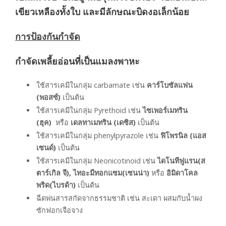
เขียวเหลืองทั้งใบ และมีลักษณะบิดงอเล็กน้อย
การป้องกันกำจัด
กำจัดเพลี้ยอ่อนที่เป็นแมลงพาหะ
ใช้สารเคมีในกลุ่ม carbamate เช่น
คาร์โบซัลแฟน
(พอสซ์)
เป็นต้น
ใช้สารเคมีในกลุ่ม Pyrethoid เช่น
ไซเพอร์เมทริน
(ฮุค)
หรือ
เดลทาเมทริน (เดซิส)
เป็นต้น
ใช้สารเคมีในกลุ่ม phenylpyrazole เช่น
ฟิโพรนิล (แอส
เซนด์)
เป็นต้น
ใช้สารเคมีในกลุ่ม Neonicotinoid เช่น
ไดโนทีฟูแรน(ส
ตาร์เกิล จี), ไทอะมีทอกแซม(เซนน่า)
หรือ
อิมิดาโคล
พริด(ไบรด้า)
เป็นต้น
ฉีดพ่นสารสกัดจากธรรมชาติ เช่น สะเดา ผสมกับน้ำผง
ซักฟอกเจือจาง