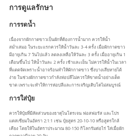
การดูแลรักษา
การรดน้ำ
เนื่องจากผักกาดขาวเป็นผักที่ต้องการน้ำมาก ควรให้น้ำ
สม่ำเสมอ ในระยะแรกควรให้น้ำวันละ 3-4 ครั้ง เมื่อผักกาดขาว
มีอายุเกิน 7 วันไปแล้ว ลดลงเหลือให้วันละ 3 ครั้ง เมื่ออายุเกิน 1
เดือนขึ้นไป ให้น้ำวันละ 2 ครั้ง เช้าและเย็น ไม่ควรให้น้ำในเวลา
ที่แดดจัดเพราะน้ำอาจร้อนทำให้ผักกาดขาว ซึ่งบางเสียหายได้
ง่าย ในช่วงผักกาดขาวกำลังห่อปลีไม่ควรให้ขาดน้ำอย่างเด็ด
ขาด เพราะจะทำให้การห่อปลีและการเจริญเติบโตไม่สมบูรณ์
การใส่ปุ๋ย
ควรให้ปุ๋ยที่มีสัดส่วนของธาตุไนโตรเจน ฟอสฟอรัส และโปร
แตสเซียมในอัตรา 2:1:1 เช่น ปุ๋ยสูตร 20-10-10 หรือสูตรใกล้
เคียง โดยให้ในอัตราประมาณ 80-150 กิโลกรัมต่อไร่ ใส่เมื่อผัก
กาดขาวมีอายุ 20 วัน