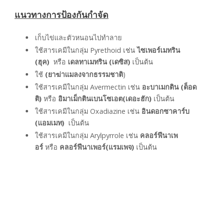
แนวทางการป้องกันกำจัด
เก็บไข่และตัวหนอนไปทำลาย
ใช้สารเคมีในกลุ่ม Pyrethoid เช่น
ไซเพอร์เมทริน
(ฮุค)
หรือ
เดลทาเมทริน (เดซิส)
เป็นต้น
ใช้
(ยาฆ่าแมลงจากธรรมชาติ
)
ใช้สารเคมีในกลุ่ม Avermectin เช่น
อะบาเมกติน (ต็อด
ติ)
หรือ
อิมาเม็กตินเบนโซเอต(เดอะฮัก)
เป็นต้น
ใช้สารเคมีในกลุ่ม Oxadiazine เช่น
อินดอกซาคาร์บ
(แอมเมท)
เป็นต้น
ใช้สารเคมีในกลุ่ม Arylpyrrole เช่น
คลอร์ฟีนาเพ
อร์
หรือ
คลอร์ฟีนาเพอร์(แรมเพจ)
เป็นต้น