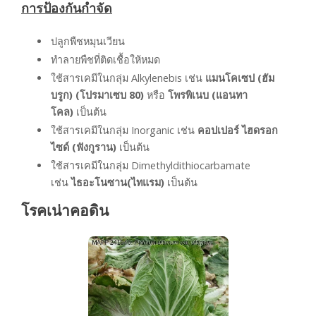
การป้องกันกำจัด
ปลูกพืชหมุนเวียน
ทำลายพืชที่ติดเชื้อให้หมด
ใช้สารเคมีในกลุ่ม Alkylenebis เช่น
แมนโคเซป (ฮัม
บรูก) (โปรมาเซบ 80)
หรือ
โพรพิเนบ (แอนทา
โคล)
เป็นต้น
ใช้สารเคมีในกลุ่ม Inorganic เช่น
คอปเปอร์ ไฮดรอก
ไซด์ (ฟังกูราน)
เป็นต้น
ใช้สารเคมีในกลุ่ม Dimethyldithiocarbamate
เช่น
ไธอะโนซาน(ไทแรม)
เป็นต้น
โรคเน่าคอดิน