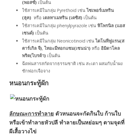
(พอสซ์)
เป็นต้น
ใช้สารเคมีในกลุ่ม Pyrethoid เช่น
ไซเพอร์เมทริน
(ฮุค)
หรือ
เดลทาเมทริน (เดซิส)
เป็นต้น
ใช้สารเคมีในกลุ่ม phenylpyrazole เช่น
ฟิโพรนิล (แอส
เซนด์)
เป็นต้น
ใช้สารเคมีในกลุ่ม Neonicotinoid เช่น
ไดโนทีฟูแรน(ส
ตาร์เกิล จี)
,
ไทอะมีทอกแซม(เซนน่า)
หรือ
อิมิดาโคล
พริด(ไบรด้า)
เป็นต้น
ฉีดพ่นสารสกัดจากธรรมชาติ เช่น สะเดา ผสมกับน้ำผง
ซักฟอกเจือจาง
หนอนกระทู้ผัก
ลักษณะการทำลาย
ตัวหนอนจะกัดกินใบ ก้านใบ
หรือเข้าทำลายหัวปลี ทำลายเป็นหย่อมๆ ตามจุดที่
ผีเสื้อวางไข่