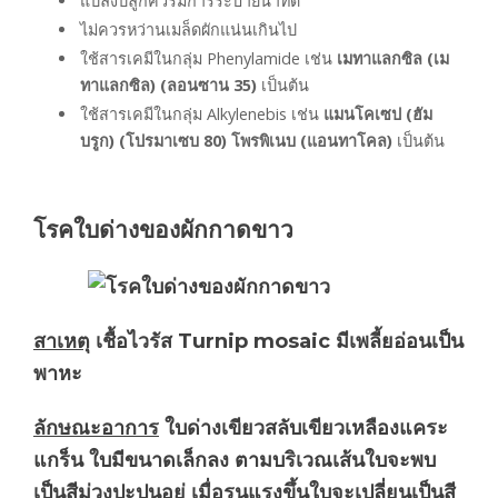
แปลงปลูกควรมีการระบายน้ำที่ดี
ไม่ควรหว่านเมล็ดผักแน่นเกินไป
ใช้สารเคมีในกลุ่ม Phenylamide เช่น
เมทาแลกซิล (เม
ทาแลกซิล) (ลอนซาน 35)
เป็นต้น
ใช้สารเคมีในกลุ่ม Alkylenebis เช่น
แมนโคเซป (ฮัม
บรูก) (โปรมาเซบ 80) โพรพิเนบ (แอนทาโคล)
เป็นต้น
โรคใบด่างของผักกาดขาว
สาเหตุ
เชื้อไวรัส Turnip mosaic มีเพลี้ยอ่อนเป็น
พาหะ
ลักษณะอาการ
ใบด่างเขียวสลับเขียวเหลืองแคระ
แกร็น ใบมีขนาดเล็กลง ตามบริเวณเส้นใบจะพบ
เป็นสีม่วงปะปนอยู่ เมื่อรุนแรงขึ้นใบจะเปลี่ยนเป็นสี