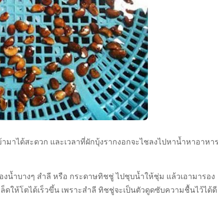
ลผ่านเข้ามาได้สะดวก และเวลาที่ผักบุ้งรากงอกจะไชลงไปหาน้ำหาอาหา
ฟองน้ำบางๆ สำลี หรือ กระดาษทิชชู่ ไปชุบน้ำให้ชุ่ม แล้วเอามารอง
ดให้โตได้เร็วขึ้น เพราะสำลี ทิชชู่จะเป็นตัวดูดซับความชื้นไว้ได้ดี