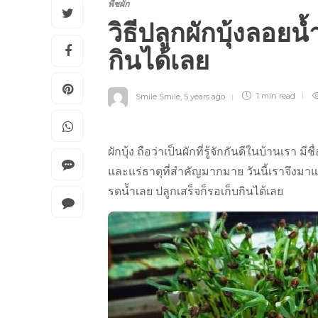
พืชผัก
วิธีปลูกผักบุ้งลอยน
กินได้เลย
Smile Smile
,
5 years ago
1 min
read
ผักบุ้ง ถือว่าเป็นผักที่รู้จักกันดีในบ้านเร
และแร่ธาตุที่สำคัญมากมาย วันนี้เราจึงมาแ
รดน้ำเลย ปลูกเสร็จก็รอเก็บกินได้เลย