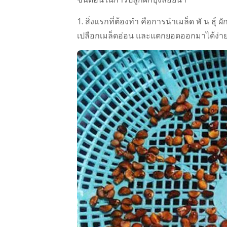
1. สิ่งแรกที่ต้องทำ คือการนำเมล็ด พั น ธุ์ ผั
เปลือกเมล็ดอ่อน และแตกยอดออกมาได้ง่าย