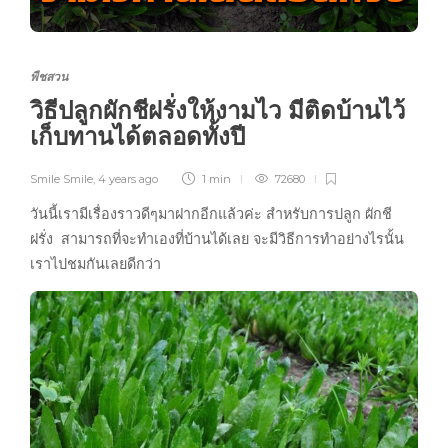
พืชสวน
วิธีปลูกผักชีฝรั่งให้งามไว มีติดบ้านไว้
เก็บทานได้ตลอดทั้งปี
Smile Smile
,
4 years ago
1 min
72680
วันนี้เรามีเรื่องราวดีๆมาฝากอีกแล้วค่ะ สำหรับการปลูก ผักชี
ฝรั่ง สามารถที่จะทำเองที่บ้านได้เลย จะมีวิธีการทำอย่างไรนั้น
เราไปชมกันเลยดีกว่า