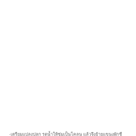
-เตรียมแปลงปลูก รดน้ำให้ชุ่มเป็นโคลน แล้วจึงย้ายแขนงผักชี