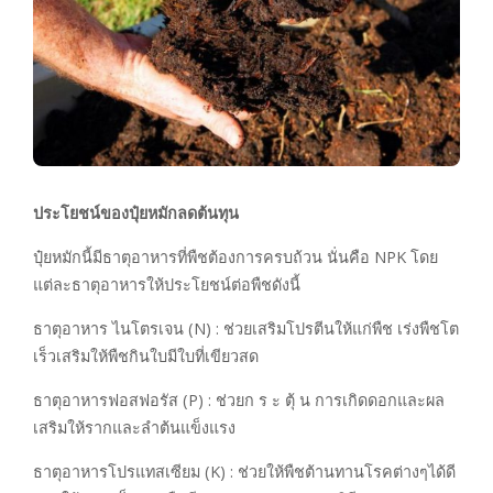
ประโยชน์ของปุ๋ยหมักลดต้นทุน
ปุ๋ยหมักนี้มีธาตุอาหารที่พืชต้องการครบถ้วน นั่นคือ NPK โดย
แต่ละธาตุอาหารให้ประโยชน์ต่อพืชดังนี้
ธาตุอาหาร ไนโตรเจน (N) : ช่วยเสริมโปรตีนให้แก่พืช เร่งพืชโต
เร็วเสริมให้พืชกินใบมีใบที่เขียวสด
ธาตุอาหารฟอสฟอรัส (P) : ช่วยก ร ะ ตุ้ น การเกิดดอกและผล
เสริมให้รากและลำต้นแข็งแรง
ธาตุอาหารโปรแทสเซียม (K) : ช่วยให้พืชต้านทานโรคต่างๆได้ดี