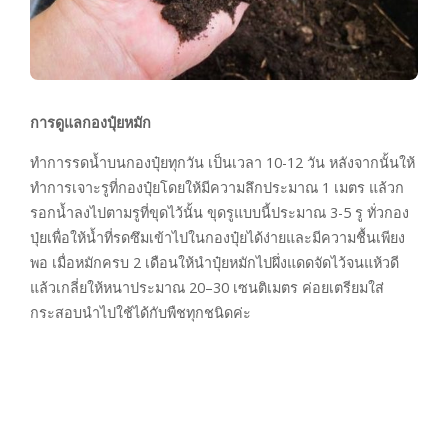
การดูแลกองปุ๋ยหมัก
ทำการรดน้ำบนกองปุ๋ยทุกวัน เป็นเวลา 10-12 วัน หลังจากนั้นให้
ทำการเจาะรูที่กองปุ๋ยโดยให้มีความลึกประมาณ 1 เมตร แล้วก
รอกน้ำลงไปตามรูที่ขุดไว้นั้น ขุดรูแบบนี้ประมาณ 3-5 รู ทั่วกอง
ปุ่ยเพื่อให้น้ำที่รดซึมเข้าไปในกองปุ๋ยได้ง่ายและมีความชื้นเพียง
พอ เมื่อหมักครบ 2 เดือนให้นำปุ๋ยหมักไปผึ่งแดดจัดไว้จนแห้วดี
แล้วเกลี่ยให้หนาประมาณ 20–30 เซนติเมตร ค่อยเตรียมใส่
กระสอบนำไปใช้ได้กับพืชทุกชนิดค่ะ