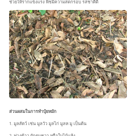
ช่วยให้รากแข็งแรง พืชมีความสดกรอบ รสชาติดี
ส่วนผสมในการทำปุ๋ยหมัก
1. มูลสัตว์ เช่น มูลวัว มูลไก่ มูลห มู เป็นต้น
2. ฟางข้าว ผักตบชวา หรือใบไม้แห้ง