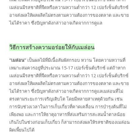
เมล่อนมีรสชาติที่จืดหรือความหวานต่ำกว่า 12 เปอร์เซ็นต์บริกซ์
อาจส่งผลให้ผลผลิตไม่ตรงตามความต้องการของตลาด และขาย
ไม่ได้ราคา ซึ่งปัญหาดังกล่าวอาจเกิดจากการดูแล
วิธีการสร้างความอร่อยให้กับเมล่อน
“เมล่อน”
เป็นผลไม้ที่มีเนื้อสัมผัสกรอบ หวาน โดยความหวานที่
เหมาะสมควรอยู่ที่ประมาณ 15-17 เปอร์เซ็นต์บริกซ์ แต่ถ้าหาก
เมล่อนมีรสชาติที่จืดหรือความหวานต่ำกว่า 12 เปอร์เซ็นต์บริกซ์
อาจส่งผลให้ผลผลิตไม่ตรงตามความต้องการของตลาด และขาย
ไม่ได้ราคา ซึ่งปัญหาดังกล่าวอาจเกิดจากการดูแลเมล่อนที่ไม่
ตรงตามระยะการเจริญเติบโต โดยมีหลายสาเหตุด้วยกัน เช่น
การนับช่วงเวลาในการเก็บเกี่ยวที่คาดเคลื่อน การบำรุงต้นที่ไม่
เพียงพอ และการให้ธาตุอาหารที่ส่งเสริมการสะสมน้ำตาลน้อย
เกินไปในช่วงก่อนเก็บเกี่ยว ก็สามารถส่งผลให้รสชาติของเมล่อน
ผิดเพี้ยนไปได้