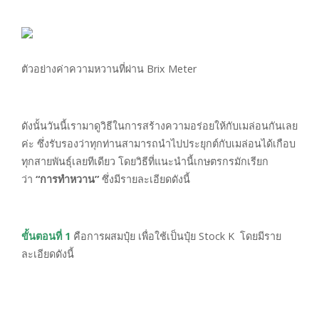
ตัวอย่างค่าความหวานที่ผ่าน Brix Meter
ดังนั้นวันนี้เรามาดูวิธีในการสร้างความอร่อยให้กับเมล่อนกันเลย
ค่ะ ซึ่งรับรองว่าทุกท่านสามารถนำไปประยุกต์กับเมล่อนได้เกือบ
ทุกสายพันธุ์เลยทีเดียว โดยวิธีที่แนะนำนี้เกษตรกรมักเรียก
ว่า
“การทำหวาน”
ซึ่งมีรายละเอียดดังนี้
ขั้นตอนที่ 1
คือการผสมปุ๋ย เพื่อใช้เป็นปุ๋ย Stock K โดยมีราย
ละเอียดดังนี้