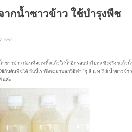
ย์จากน้ำซาวข้าว ใช้บำรุงพืช
16597
ำซาวข้าว ก่อนที่จะเททิ้งแล้วใส่น้ำอีกรอบนำไปหุง ซึ่งจริงๆแล้วน้
ต้นพืชได้ วันนี้เราจึงจะมาบอกวิธีทำ “จุ ลิ น ท รี ย์ น้ำซาวข้าว
กันค่ะ