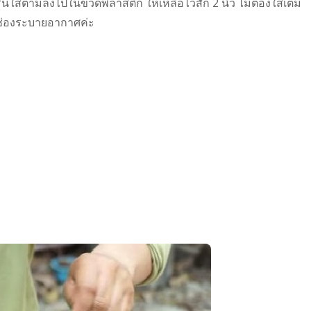
รินใส่ตามลงไปในขวดพลาสติก ให้เหลือไว้สัก 2 นิ้ว ไม่ต้องใส่เต็ม
้มีช่องระบายอากาศค่ะ