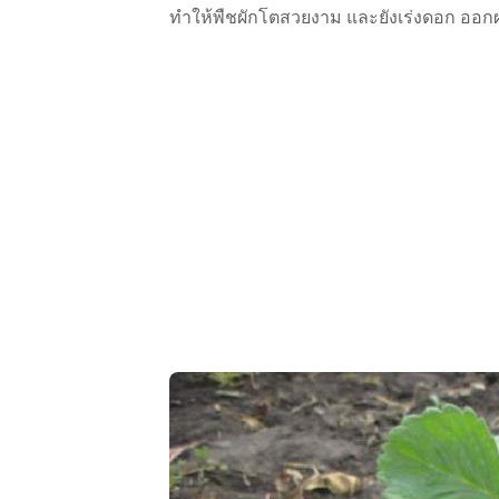
ทำให้พืชผักโตสวยงาม และยังเร่งดอก ออกผล