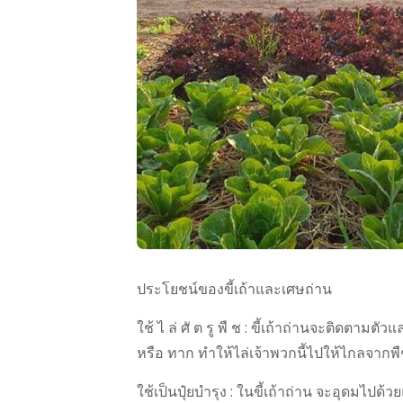
ประโยชน์ของขี้เถ้าและเศษถ่าน
ใช้ ไ ล่ ศั ต รู พื ช : ขี้เถ้าถ่านจะติดตามตัว
หรือ ทาก ทำให้ไล่เจ้าพวกนี้ไปให้ไกลจากพ
ใช้เป็นปุ๋ยบำรุง : ในขี้เถ้าถ่าน จะอุดมไปด