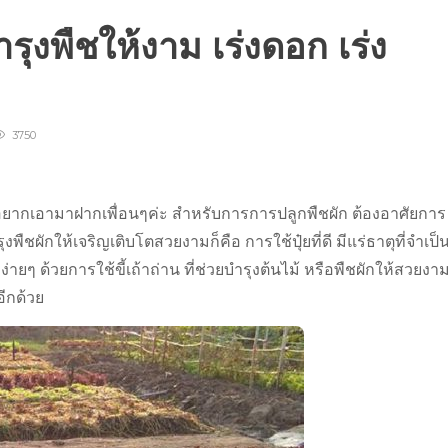
ำรุงพืชให้งาม เร่งดอก เร่ง
3750
นี้เราอยากเอามาฝากเพื่อนๆค่ะ สำหรับการการปลูกพืชผัก ต้องอาศัยการ
พืชผักให้เจริญเติบโตสวยงามก็คือ การใช้ปุ๋ยที่ดี มีแร่ธาตุที่จำเป็
ง่ายๆ ด้วยการใช้ขี้เถ้าถ่าน ที่ช่วยบำรุงต้นไม้ หรือพืชผักให้สวยงา
อีกด้วย