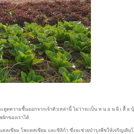
และดูดความชื้นออกจากเจ้าตัวเหล่านี้ ไม่ว่าจะเป็น ห น อ น ผี เ สื้ อ บุ
ืชผักของเราได้
้วยแคลเซียม โพแทสเซียม และซิลิก้า ซึ่งจะช่วยบำรุงพืชให้เจริญเติบ