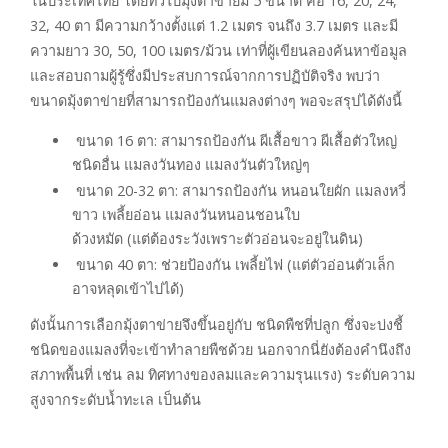
ในประเทศไทย โดยทั่วไปมุ้งตาข่ายมี 5 ขนาด คือ 16, 20, 24,
32, 40 ตา มีความกว้างตั้งแต่ 1.2 เมตร จนถึง 3.7 เมตร และมี
ความยาว 30, 50, 100 เมตร/ม้วน เท่าที่ผู้เขียนลองค้นหาข้อมูล
และสอบถามผู้รู้ซึ่งมีประสบการณ์จากการปฏิบัติจริง พบว่า
ขนาดมุ้งตาข่ายที่สามารถป้องกันแมลงต่างๆ พอจะสรุปได้ดังนี้
ขนาด 16 ตา: สามารถป้องกัน ผีเสื้อขาว ผีเสื้อตัวใหญ่
ชนิดอื่น แมลงวันทอง แมลงวันตัวใหญ่ๆ
ขนาด 20-32 ตา: สามารถป้องกัน หนอนใยผัก แมลงหวี่
ขาว เพลี้ยอ่อน แมลงวันหนอนชอนใบ
ด้วงหมัด (แต่ต้องระวังเพราะตัวอ่อนจะอยู่ในดิน)
ขนาด 40 ตา: ช่วยป้องกัน เพลี้ยไฟ (แต่ตัวอ่อนตัวเล็ก
อาจหลุดเข้าไปได้)
ดังนั้นการเลือกมุ้งตาข่ายจึงขึ้นอยู่กับ ชนิดพืชที่ปลูก ซึ่งจะบ่งชี้
ชนิดของแมลงที่จะเข้าทำลายพืชด้วย นอกจากนี่ยังต้องคำนึงถึง
สภาพพื้นที่ เช่น ลม ทิศทางของลมและความรุนแรง) ระดับความ
สูงจากระดับน้ำทะเล เป็นต้น