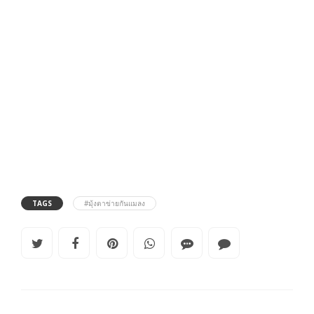
TAGS
#มุ้งตาข่ายกันแมลง