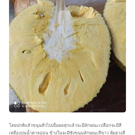
โดยปกติแล้วขนุนทั่วไปเมื่อผลสุกแล้วจะมีลักษณะเปลือกจะมีสี
เหลืองปนน้ำตาลอ่อน ข้างในจะมีซังขนุนลักษณะสีขาว หุ้มยวงสี