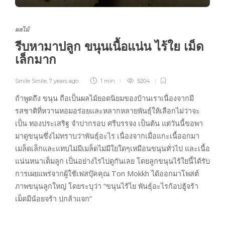
ผลไม้
รีบหามาปลูก ขนุนเนื้อแน่น ไร้ใย เม็ด
เล็กมาก
Smile Smile
,
7 years ago
1 min
5204
ถ้าพูดถึง ขนุน ถือเป็นผลไม้ยอดนิยมของบ้านเราเนื่องจากมี
รสชาติที่หวานหอมอร่อยและหลากหลายพันธุ์ให้เลือกไม่ว่าจะ
เป็น ทองประเสริฐ จำปากรอบ ศรีบรรจง เป็นต้น แต่วันนี้ขอพา
มาดูขนุนซึ่งไม่ทราบว่าพันธุ์อะไร เนื่องจากเมื่อแกะเนื้ออกมา
เมล็ดเล็กและแทบไม่มีเมล็ดไม่มีใยใดๆเหมือนขนุนทั่วไป และเนื้อ
แน่นหนาเต็มลูก เป็นอย่างไรไปดูกันเลย โดยลูกขนุนไร้ใยนี้ได้รับ
การเผยแพร่จากผู้ใช้เฟสบุ๊คคุณ Ton Mokkh ได้ออกมาโพสต์
ภาพขนุนลูกใหญ่ โดยระบุว่า “ขนุนไร้ไย พันธุ์อะไรก้อบ่ฮู้จร้า
เม็ดมีน้อยจร้า บ่กล้าแจก”