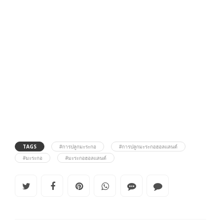
TAGS
#การปลูกมะระกอ
#การปลูกมะระกอฮอลแลนด์
#มะระกอ
#มะระกอฮอลแลนด์