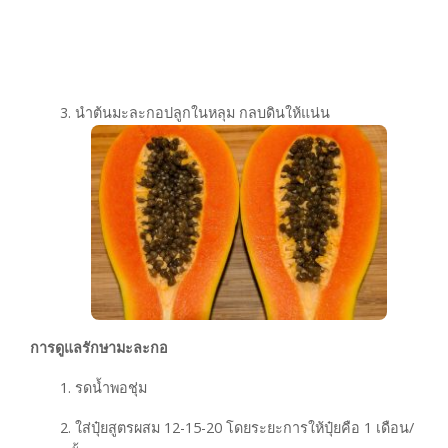
3. นำต้นมะละกอปลูกในหลุม กลบดินให้แน่น
การดูแลรักษามะละกอ
1. รดน้ำพอชุ่ม
2. ใส่ปุ๋ยสูตรผสม 12-15-20 โดยระยะการให้ปุ๋ยคือ 1 เดือน/