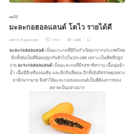
ผลไม้
มะละกอฮอลแลนด์ โตไว รายได้ดี
admin
,
8 years ago
1 min
4006
มะละกอฮอลแลนด์
เป็นมะระกอที่มีถิ่นกำเนิดมาจากประเทศไทย
อีกทั้งยังเป็นที่นิยมปลูกกันทั่วไปในประเทศ เพราะเป็นพืชที่ปลูก
ง่าย
มะระกอฮอลแลนด์
เป็นมะละกอที่มีรสชาติหวาน เนื้อนุ่มฉ่ำ
น้ำ เนื้อมีสีเหลืองอมส้ม และมีกลิ่นที่หอม อีกทั้งยังมีสรรพคุณทาง
ยาอีกมากมาย จึงทำให้มะละกอฮอลแลนด์เป็นที่ต้องการของ
ตลาดเป็นอย่างมาก