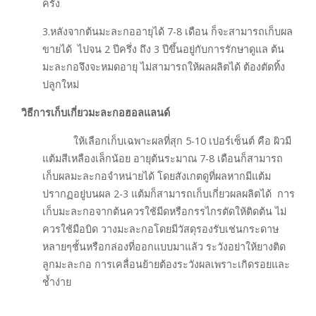
ครั้ง
3.หลังจากต้นมะละกออายุได้ 7-8 เดือน ก็จะสามารถเก็บผล
ขายได้ ไปจน 2 ปีครึ่ง ถึง 3 ปีขึ้นอยู่กับการรักษาดูแล ต้น
มะละกอจึงจะหมดอายุ ไม่สามารถให้ผลผลิตได้ ต้องตัดทิ้ง
ปลูกใหม่
วิธีการเก็บเกี่ยวมะละกอฮอลแลนด์
ให้เลือกเก็บเฉพาะผลที่สุก 5-10 เปอร์เซ็นต์ คือ ผิวมี
แต้มสีเหลืองเล็กน้อย อายุต้นระมาณ 7-8 เดือนก็สามารถ
เก็บผลมะละกอจำหน่ายได้ โดยสังเกตดูที่ผลหากมีแต้ม
ปรากฏอยู่บนผล 2-3 แต้มก็สามารถเก็บเกี่ยวผลผลิตได้ การ
เก็บมะละกอจากต้นควรใช้มีดหรือกรรไกรตัดให้ติดต้น ไม่
ควรใช้มือบิด วางมะละกอโดยมีวัสดุรองรับเช่นกระดาษ
หลายๆชั้นหรือกล่องที่ออกแบบมาแล้ว ระวังอย่าให้ยางติด
ลูกมะละกอ การเคลื่อนย้ายต้องระวังผลเพราะเกิดรอยและ
ช้ำง่าย