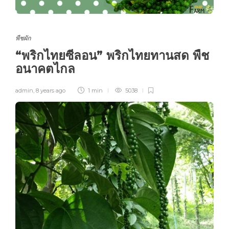
พืชผัก
“พริกไทยซีลอน” พริกไทยทานสด พืช
อนาคตไกล
admin
,
8 years ago
1 min
5038