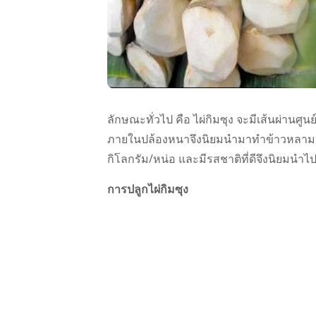
ลักษณะทั่วไป คือ ไผ่กิมซุง จะมีเส้นผ่านศู
ภายในปล้องหนาจึงนิยมนำมาทำข้าวหลามและ
กิโลกรัม/หน่อ และมีรสชาติที่ดีจึงนิย
การปลูกไผ่กิมซุง