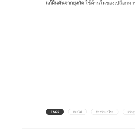
แก้ผื่นคันจากยุงกัด
ใช้ด้านในของเปลือกมาท
TAGS
#ผลไม้
#ยารักษาโรค
#รักส