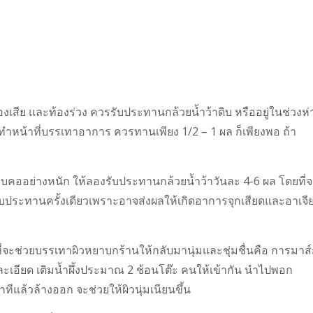
ท้องเสีย และท้องร่วง ควรรับประทานกล้วยน้ำว้าดิบ หรืออยู่ในช่วงห
ำหน้าที่บรรเทาอาการ ควรทานเพียง 1/2 – 1 ผล ก็เพียงพอ ถ้า
 เจ็บคออย่างหนัก ให้ลองรับประทานกล้วยน้ำว้าวันละ 4-6 ผล โดยที่
้รับประทานครั้งเดียวเพราะอาจส่งผลให้เกิดอาการจุกเสียดและอาเจี
ีที่จะช่วยบรรเทาผิวหยาบกร้านให้กลับมานุ่มและชุ่มชื่นคือ การมาส
ละเอียด เติมน้ำผึ้งประมาณ 2 ช้อนโต๊ะ คนให้เข้ากัน นำไปพอก
ทีแล้วล้างออก จะช่วยให้ผิวนุ่มเนียนขึ้น