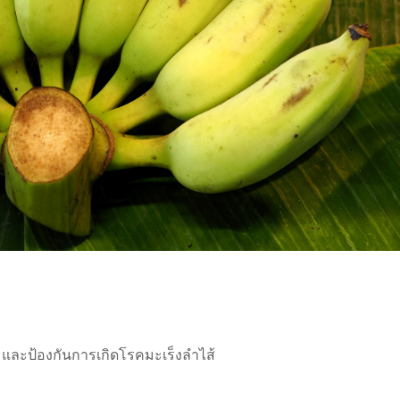
ละป้องกันการเกิดโรคมะเร็งลำไส้