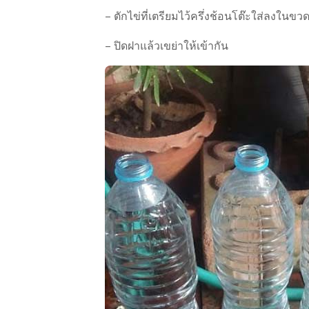
– ตักไข่ที่เตรียมไว้ครึ่งช้อนโต๊ะใส่ลงในขว
– ปิดฝาแล้วเขย่าให้เข้ากัน