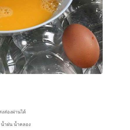
ส่องผ่านได้
า น้ำฝน น้ำคลอง