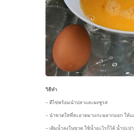
วิธีทำ
– ตีไข่พร้อมนำปลาและผงชูรส
– นำขวดใสที่สะอาดมาแกะฉลากออก ให้แสง
– เติมน้ำลงในขวด ใช้น้ำอะไรก็ได้ น้ำปะป