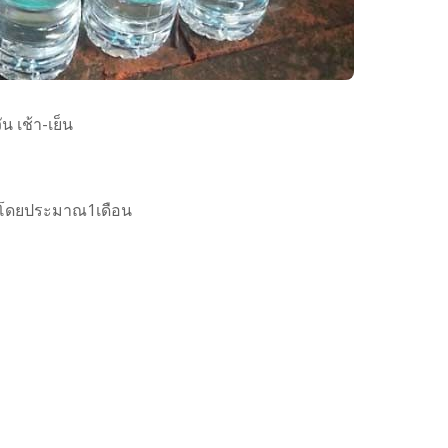
 เช้า-เย็น
้ม โดยประมาณ1เดือน