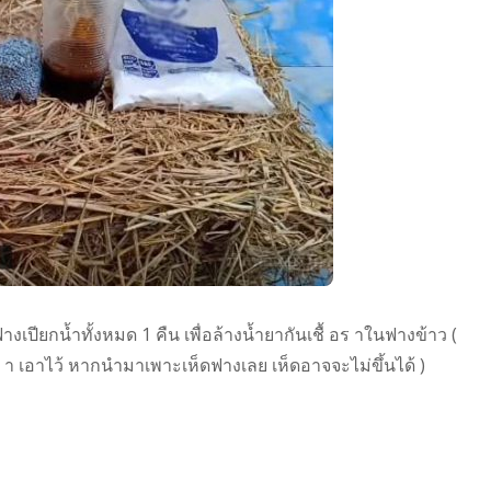
เปียกน้ำทั้งหมด 1 คืน เพื่อล้างน้ำยากันเชื้ อร าในฟางข้าว (
ร า เอาไว้ หากนำมาเพาะเห็ดฟางเลย เห็ดอาจจะไม่ขึ้นได้ )