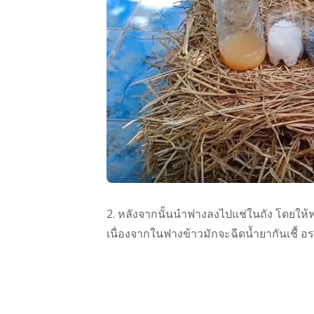
2. หลังจากนั้นนำฟางลงไปแช่ในถัง โดยให้ฟาง
เนื่องจากในฟางข้าวมักจะฉีดน้ำยากันเชื้ อ