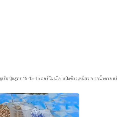
ยูเรีย ปุ๋ยสูตร 15-15-15 ฮอร์โมนไข่ แป้งข้าวเหนียว ก ากน้ำตาล แล