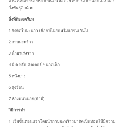
จำนวนหลายร้อยหลายพันต้นได้ ด้วยวิธีการง่ายๆและไม่เปลือง
กิ่งพันธุ์อีกด้วย
สิ่งที่ต้องเตรียม
1.กิ่งติดใบมะนาว เลือกที่ไม่อ่อนไม่แก่จนเกินไป
2.กาบมะพร้าว
3.น้ำยาเร่งราก
4.มี ด หรือ คัตเตอร์ ขนาดเล็ก
5.หนังยาง
6.ถุงร้อน
7.ห้องพ่นหมอก(ถ้ามี)
วิธีการทำ
1. เริ่มขั้นตอนแรกโดยนำกาบมะพร้าวมาตัดเป็นท่อนให้มีความ