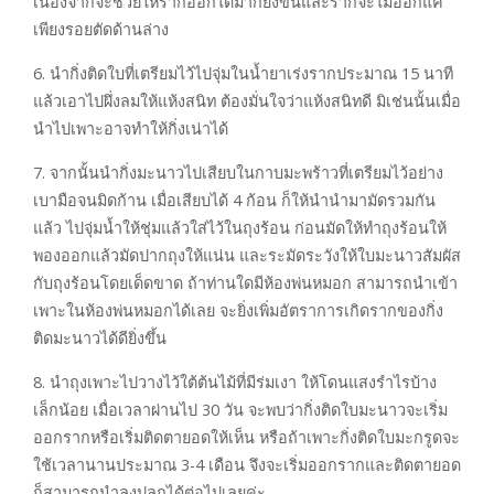
เนื่องจากจะช่วยให้รากออกได้มากยิ่งขึ้นและรากจะไม่ออกแค่
เพียงรอยตัดด้านล่าง
6. นำกิ่งติดใบที่เตรียมไว้ไปจุ่มในน้ำยาเร่งรากประมาณ 15 นาที
แล้วเอาไปผึ่งลมให้แห้งสนิท ต้องมั่นใจว่าแห้งสนิทดี มิเช่นนั้นเมื่อ
นำไปเพาะอาจทำให้กิ่งเน่าได้
7. จากนั้นนำกิ่งมะนาวไปเสียบในกาบมะพร้าวที่เตรียมไว้อย่าง
เบามือจนมิดก้าน เมื่อเสียบได้ 4 ก้อน ก็ให้นำนำมามัดรวมกัน
แล้ว ไปจุ่มน้ำให้ชุ่มแล้วใส่ไว้ในถุงร้อน ก่อนมัดให้ทำถุงร้อนให้
พองออกแล้วมัดปากถุงให้แน่น และระมัดระวังให้ใบมะนาวสัมผัส
กับถุงร้อนโดยเด็ดขาด ถ้าท่านใดมีห้องพ่นหมอก สามารถนำเข้า
เพาะในห้องพ่นหมอกได้เลย จะยิ่งเพิ่มอัตราการเกิดรากของกิ่ง
ติดมะนาวได้ดียิ่งขึ้น
8. นำถุงเพาะไปวางไว้ใต้ต้นไม้ที่มีร่มเงา ให้โดนแสงรำไรบ้าง
เล็กน้อย เมื่อเวลาผ่านไป 30 วัน จะพบว่ากิ่งติดใบมะนาวจะเริ่ม
ออกรากหรือเริ่มติดตายอดให้เห็น หรือถ้าเพาะกิ่งติดใบมะกรูดจะ
ใช้เวลานานประมาณ 3-4 เดือน จึงจะเริ่มออกรากและติดตายอด
ก็สามารถนำลงปลูกได้ต่อไปเลยค่ะ