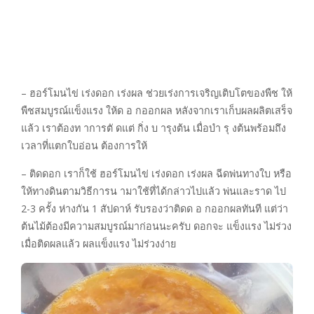
– ฮอร์โมนไข่ เร่งดอก เร่งผล ช่วยเร่งการเจริญเติบโตของพืช ให้
พืชสมบูรณ์แข็งแรง ให้ด อ กออกผล หลังจากเราเก็บผลผลิตเสร็จ
แล้ว เราต้องท าการตั ดแต่ กิ่ง บ ารุงต้น เมื่อบำ รุ งต้นพร้อมถึง
เวลาที่แตกใบอ่อน ต้องการให้
– ติดดอก เราก็ใช้ ฮอร์โมนไข่ เร่งดอก เร่งผล ฉีดพ่นทางใบ หรือ
ให้ทางดินตามวิธีการน ามาใช้ที่ได้กล่าวไปแล้ว พ่นและราด ไป
2-3 ครั้ง ห่างกัน 1 สัปดาห์ รับรองว่าติดด อ กออกผลทันที แต่ว่า
ต้นไม้ต้องมีความสมบูรณ์มาก่อนนะครับ ดอกจะ แข็งแรง ไม่ร่วง
เมื่อติดผลแล้ว ผลแข็งแรง ไม่ร่วงง่าย