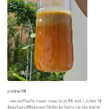
การนำมาใช้
– ผสม ฮอร์โมนไข่ เร่งดอก เร่งผล 20-30 ซีซี. ต่อน้ า 20 ลิตร ใช้
ฉีดพ่นในช่วงที่พืชออกดอกให้เปียกชุ่ม ในช่วง เวลาเย็น สัปดาห์