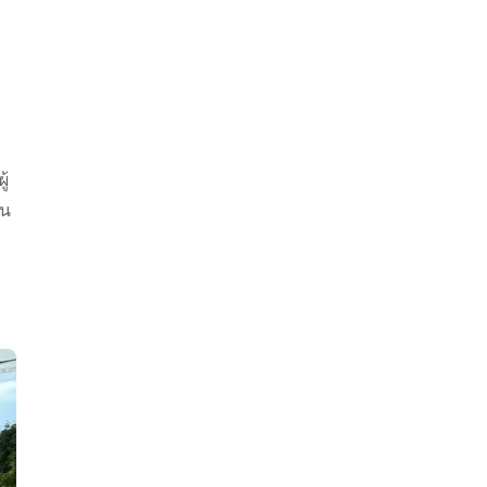
ู้
คน