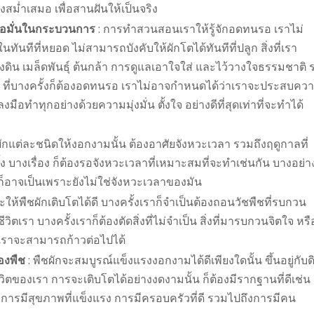
งสม่ำเสมอ เพื่อสานฝันให้เป็นจริง
่อมั่นในกระบวนการ
: การทำสวนสอนเราให้รู้จักอดทนรอ เราไม่
ันทีที่หยอด ไม่สามารถบังคับให้ผักโตได้ทันทีที่ปลูก สิ่งที่เรา
ทั้งดิน เมล็ดพันธุ์ ต้นกล้า การดูแลเอาใจใส่ และไว้วางใจธรรมชาติ 
เรา ที่บางครั้งก็ต้องอดทนรอ เราไม่อาจกำหนดได้ว่าเราจะประสบคว
ลงมือทำทุกอย่างด้วยความมุ่งมั่น ตั้งใจ อย่างดีที่สุดเท่าที่จะทำได้
ักแต่ละชนิดให้งอกงามนั้น ต้องอาศัยจังหวะเวลา รวมถึงฤดูกาลที่
้ง บางเรื่อง ก็ต้องรอจังหวะเวลาที่เหมาะสมที่จะทำเช่นกัน บางอย่า
ก็อาจเป็นเพราะยังไม่ใช่จังหวะเวลาของมัน
ะให้พืชผักเติบโตได้ดี บางครั้งเราก็จำเป็นต้องถอนวัชพืชที่รบกวน
ิตเรา บางครั้งเราก็ต้องตัดสิ่งที่ไม่จำเป็น สิ่งที่มารบกวนจิตใจ หรื
ี่เราจะสามารถก้าวต่อไปได้
องพืช
: พืชผักจะสมบูรณ์แข็งแรงงอกงามได้ดีเพียงใดนั้น ขึ้นอยู่กับด
ีวิตของเรา การจะเติบโตได้อย่างงดงามนั้น ก็ต้องมีรากฐานที่ดีเช่น
 การมีสุขภาพที่แข็งแรง การมีครอบครัวที่ดี รวมไปถึงการมีคน