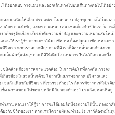
ี่จะได้ออกแบบ วางแผน และออกเดินทางไปบนเส้นทางต่อไปได้อย่า
ลากหลายชนิดให้เลือกสรร แต่เราไม่สามารถปลูกทุกอย่างได้ในเวลา
โดยดูลำดับความสำคัญ และความเหมาะสม เช่นเดียวกับชีวิตเราก็อาจมี
เราต้องรู้จักเลือก เรียงลำดับความสำคัญ และความเหมาะสมให้เป
สอนให้เรารู้ว่า หากอยากได้มะเขือเทศ ก็จงปลูกมะเขือเทศ อยาก
บในชีวิตเรา หากเราอยากมีสุขภาพที่ดี เราก็ต้องหมั่นออกกำลังกาย
มล็ดพันธุ์แห่งสุขภาพที่ดีให้เติบโต แทนการกินไม่เลือก และนั่ง
่ละชนิดล้วนต้องการสภาพแวดล้อมในการเติบโตที่ต่างกัน การจะ
มที่เกี่ยวข้องในสวนนั้นๆด้วย ไม่ว่าเป็นสภาพอากาศ ปริมาณแสง
ช่นกันเดียวกับชีวิตเรา ที่เวลาจะทำอะไร ก็ควรพิจารณาถึงปัจจัยท
จุดแข็ง ความชอบ ไม่ชอบ บุคลิกนิสัย ของตัวเอง ไปจนถึงบุคคลที่อยู่
รทำสวน สอนเราให้รู้ว่า การจะได้ผลผลิตที่งอกงามได้นั้น ต้องอาศั
เดียวกับชีวิตของเรา หากเรามีความฝันจะทำอะไร เราก็ต้องหมั่นดู