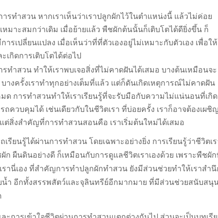
การทำสวน หากเราเห็นว่าเราปลูกผักไว้ในตำแหน่งนี้ แล้วไม่ค่อย
หมาะสมกว่าเดิม เมื่อย้ายแล้ว พืชผักต้นนั้นก็เติบโตได้ดียิ่งขึ้น ก็
ารเปลี่ยนแปลง เมื่อเห็นว่าที่ที่ตัวเองอยู่ไม่เหมาะกับตัวเอง เพื่อให้
ละเกิดการเติบโตได้ต่อไป
ารทำสวน ทำให้เราพบเจอสิ่งที่ไม่คาดฝันได้เสมอ บางต้นเหมือนจะ
บางครั้งเราทำทุกอย่างเต็มที่แล้ว แต่ก็ดันเกิดเหตุการณ์ไม่คาดฝัน
 การทำสวนทำให้เราเรียนรู้ที่จะรับมือกับความไม่แน่นอนที่เกิด
ถควบคุมได้ เช่นเดียวกับในชีวิตเรา ที่บ่อยครั้ง เราก็อาจต้องเผชิ
 แต่สิ่งสำคัญที่การทำสวนสอนคือ เราเริ่มต้นใหม่ได้เสมอ
เรียนรู้ได้ผ่านการทำสวน โดยเฉพาะอย่างยิ่ง การเรียนรู้ว่าชีวิตเร
ัก ผืนดินอย่างดี ก็เหมือนกับการดูแลชีวิตเราเองด้วย เพราะพืชผักท
เรานี่เอง ที่สำคัญการทำปลูกผักทำสวน ยังมีส่วนช่วยทำให้เราสำนึ
้ำ อีกทั้งสรรพสัตว์และจุลินทรีย์อีกมากมาย ที่มีส่วนช่วยสนับสนุ
ต
และการเข้าใจชีวิตผ่านการทำสวนแตกต่างกันไป ส่วนจะเป็นบทเรี