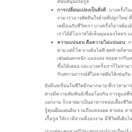
สนับสนุนเกื้อกูล
การเปลี่ยนแปลงเป็นสิ่งดี
: บางครั้งใน
งาม เราอาจตัดสินใจย้ายที่ปลูกใหม่ ที่เ
เหมือนกับชีวิตเรา บางครั้งก็อาจต้องมีก
เราได้มีโอกาสได้เห็นมุมมองใหม่ๆ แ
ความแน่นอน คือความไม่แน่นอน
: ก
ตาย แต่ก็โต บางต้นโตดี สุดท้ายก็ตาย 
เช่นฝนตกหนัก แมลงลง หอยทากกินหมด
ขึ้นได้เสมอ และบางครั้งเราก็ไม่สามาร
กับสถานการณ์ที่ไม่คาดฝันได้เช่นกัน
ยังมีบทเรียนในชีวิตอีกมากมาย ที่เราสามารถ
ต่างมีความสัมพันธ์เชื่อมโยงกัน การดูแลพืชผ
งอกงาม ก็กลายมาเป็นอาหารหล่อเลี้ยงชีวิต
รู้คุณผืนแผ่นดิน รวมถึงแสงแดด สายลม สายน
เกื้อกูล ให้เรามีสวนที่งอกงาม มีชีวิตที่เติบโ
เราแต่ละคนอาจมีประสบการณ์การเรียนรู้ 