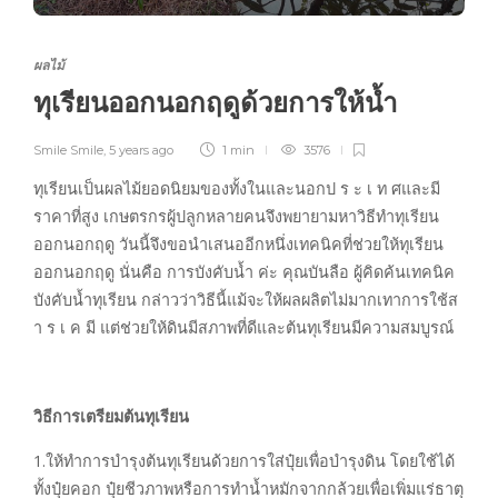
ผลไม้
ทุเรียนออกนอกฤดูด้วยการให้น้ำ
Smile Smile
,
5 years ago
1 min
3576
ทุเรียนเป็นผลไม้ยอดนิยมของทั้งในและนอกป ร ะ เ ท ศและมี
ราคาที่สูง เกษตรกรผู้ปลูกหลายคนจึงพยายามหาวิธีทำทุเรียน
ออกนอกฤดู วันนี้จึงขอนำเสนออีกหนึ่งเทคนิคที่ช่วยให้ทุเรียน
ออกนอกฤดู นั่นคือ การบังคับน้ำ ค่ะ คุณบันลือ ผู้คิดค้นเทคนิค
บังคับน้ำทุเรียน กล่าวว่าวิธีนี้แม้จะให้ผลผลิตไม่มากเทาการใช้ส
า ร เ ค มี แต่ช่วยให้ดินมีสภาพที่ดีและต้นทุเรียนมีความสมบูรณ์
วิธีการเตรียมต้นทุเรียน
1.ให้ทำการบำรุงต้นทุเรียนด้วยการใส่ปุ๋ยเพื่อบำรุงดิน โดยใช้ได้
ทั้งปุ๋ยคอก ปุ๋ยชีวภาพหรือการทำน้ำหมักจากกล้วยเพื่อเพิ่มแร่ธาตุ