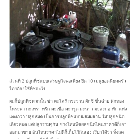
ส่วนที่ 2 ปลูกพืชแบบเศรษฐกิจพอเพียง ยึด 10 เมนูยอดนิยมครัว
ไทยต้องใช้พืชอะไร
ผมก็ปลูกพืชพวกนั้น ข่า ตะไคร้ กระวาน ผักชี ขึ้นฉ่าย ฟักทอง
โหระพา กะเพรา พริก มะเขือ มะกรูด มะนาว มะละกอ ฟัก แฟง
แตงกวา ปลูกหมด เป็นการปลูกพืชแบบผสมผสาน ไม่ปลูกชนิด
เดียวหมด แต่ปลูกรวมๆกัน ช่วงไหนพืชผลชนิดไหนราคาดีก็เอา
ออกมาขาย อันไหนราคาไม่ดีก็เก็บไว้กินเอง เรียกได้ว่า ทั้งลด