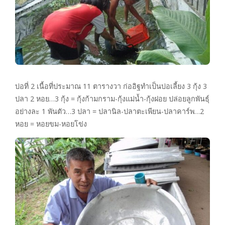
บ่อที่ 2 เนื้อที่ประมาณ 11 ตารางวา ก่ออิฐทำเป็นบ่อเลี้ยง 3 กุ้ง 3
ปลา 2 หอย…3 กุ้ง = กุ้งก้ามกราม-กุ้งแม่น้ำ-กุ้งฝอย ปล่อยลูกพันธุ์
อย่างละ 1 พันตัว…3 ปลา = ปลานิล-ปลาตะเพียน-ปลาคาร์พ…2
หอย = หอยขม-หอยโข่ง