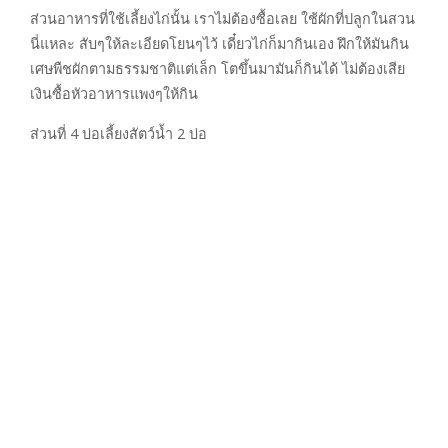
ส่วนอาหารที่ใช้เลี้ยงไก่นั้น เราไม่ต้องซื้อเลย ใช้ผักที่ปลูกในสวน
นี่แหละ สับๆให้ละเอียดโยนๆไว้ เดี๋ยวไก่ก็มากินเอง ฝึกให้มันกิน
เศษพืชผักตามธรรมชาติแต่เล็ก โตขึ้นมามันก็กินได้ ไม่ต้องเสีย
เงินซื้อหัวอาหารแพงๆให้กิน
ส่วนที่ 4 บ่อเลี้ยงสัตว์น้ำ 2 บ่อ