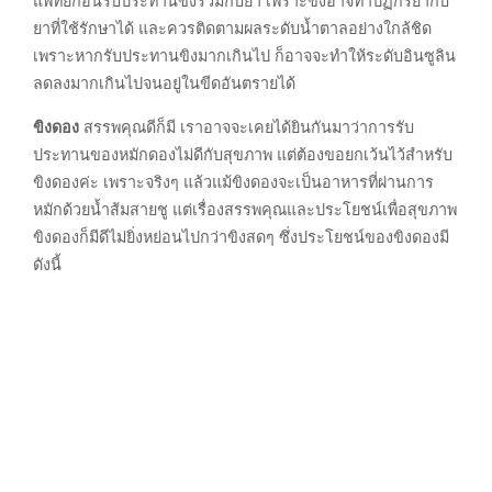
แพทย์ก่อนรับประทานขิงร่วมกับยา เพราะขิงอาจทำปฏิกิริยากับ
ยาที่ใช้รักษาได้ และควรติดตามผลระดับน้ำตาลอย่างใกล้ชิด
เพราะหากรับประทานขิงมากเกินไป ก็อาจจะทำให้ระดับอินซูลิน
ลดลงมากเกินไปจนอยู่ในขีดอันตรายได้
ขิงดอง
สรรพคุณดีก็มี เราอาจจะเคยได้ยินกันมาว่าการรับ
ประทานของหมักดองไม่ดีกับสุขภาพ แต่ต้องขอยกเว้นไว้สำหรับ
ขิงดองค่ะ เพราะจริงๆ แล้วแม้ขิงดองจะเป็นอาหารที่ผ่านการ
หมักด้วยน้ำส้มสายชู แต่เรื่องสรรพคุณและประโยชน์เพื่อสุขภาพ
ขิงดองก็มีดีไม่ยิ่งหย่อนไปกว่าขิงสดๆ ซึ่งประโยชน์ของขิงดองมี
ดังนี้