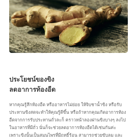
ประโยชน์ของขิง
ลดอาการท้องอืด
หากคุณรู้สึกท้องอืด หรืออาหารไม่ย่อย ให้จิบชาน้ำขิง หรือรับ
ประทานขิงสดจะทำให้คุณรู้ดีขึ้น หรือถ้าหากคุณเกิดอาการท้อง
อืดจากการรับประทานถั่วละก็ คราวหน้าลองฝานขิงบางๆ ลงไป
ในอาหารที่มีถั่ว นั่นก็จะช่วยลดอาการท้องอืดได้เช่นกันค่ะ
เพราะขิงนั้นเป็นสมุนไพรที่มีฤทธิ์ร้อน สามารถช่วยขับลม และ