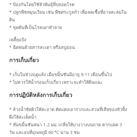
* ป้องกันโดยใช้หัวพันธุ์ที่ปลอดโรค
* ปลูกพืชหมุนเวียน เช่น พืชตระกูลถั่ว เพื่อลดเชื้อที่อาจสะสมใน
ดิน
* ขุดต้นที่เป็นโรคเผาทำลาย
เพลี้ยแป้ง
* ฉีดพ่นด้วยสารสะเดา หรือสบู่อ่อน
การเก็บเกี่ยว
* เก็บในช่วงฤดูแล้ง เมื่อขมิ้นชันมีอายุ 9-11 เดือนขึ้นไป
* ไม่ควรให้น้ำก่อนเก็บเกี่ยว เพราะจะทำให้ดินแฉะ
การปฏิบัติหลังการเก็บเกี่ยว
* ล้างน้ำขัดผิวให้สะอาด ตัดแต่งเอารากและส่วนที่เสียของหัวทิ้ง
ผึ่งให้สะเด็ดน้ำ
* หั่นขมิ้นชันหนา 1-2 มม. เกลี่ยให้บางวางบนถาด ตากแดด 3
วัน และอบที่อุณหภูมิ 60 °C นาน 3 ชม.