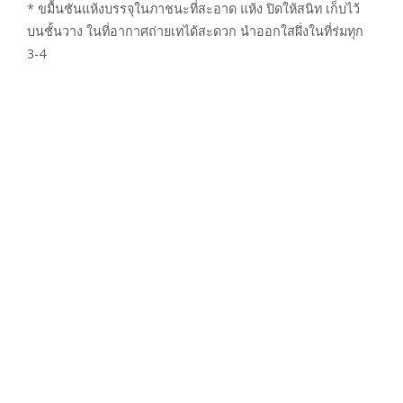
* ขมื้นชันแห้งบรรจุในภาชนะที่สะอาด แห้ง ปิดให้สนิท เก็บไว้
บนชั้นวาง ในที่อากาศถ่ายเทได้สะดวก นำออกใสผึ่งในที่ร่มทุก
3-4