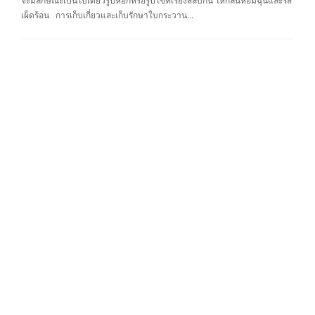
จะมีลักษณะเป็นใบเดี่ยวรูปหอกหรือรูปไข่ที่เรียงสลับกัน ให้กลิ่นหอมฉุนและรส
เผ็ดร้อน การเก็บเกี่ยวและเก็บรักษาใบกระวาน…