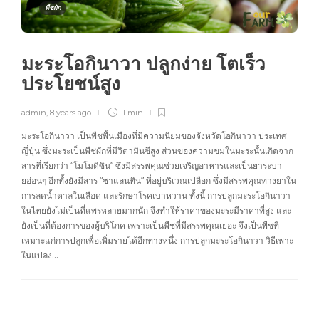
พืชผัก
มะระโอกินาวา ปลูกง่าย โตเร็ว
ประโยชน์สูง
admin
,
8 years ago
1 min
มะระโอกินาวา เป็นพืชพื้นเมืองที่มีความนิยมของจังหวัดโอกินาวา ประเทศ
ญี่ปุ่น ซึ่งมะระเป็นพืชผักที่มีวิตามินซีสูง ส่วนของความขมในมะระนั้นเกิดจาก
สารที่เรียกว่า “โมโมดิซิน” ซึ่งมีสรรพคุณช่วยเจริญอาหารและเป็นยาระบา
ยอ่อนๆ อีกทั้งยังมีสาร “ซาแลนทิน” ที่อยู่บริเวณเปลือก ซึ่งมีสรรพคุณทางยาใน
การลดน้ำตาลในเลือด และรักษาโรคเบาหวาน ทั้งนี้ การปลูกมะระโอกินาวา
ในไทยยังไม่เป็นที่แพร่หลายมากนัก จึงทำให้ราคาของมะระมีราคาที่สูง และ
ยังเป็นที่ต้องการของผู้บริโภค เพราะเป็นพืชที่มีสรรพคุณเยอะ จึงเป็นพืชที่
เหมาะแก่การปลูกเพื่อเพิ่มรายได้อีกทางหนึ่ง การปลูกมะระโอกินาวา วิธีเพาะ
ในแปลง…