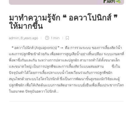
มาทำความรู้จัก ❝ อควาโปนิกส์ ❞
ให้มากขึ้น
admin
,
8 years ago
1 min
❝ อควาโปนิกส์ (Aquaponics) ❞ ➙ คือ การรวมระบบ ของการเลี้ยงสัตว์น้ำ
และการปลูกพืชเข้าด้วยกัน เพื่อลดการสูญเสียน้ำอย่างสิ้นเปลือง ระบบเกษตรที่
พึ่งพาซึ่งกันและกัน ระหว่างการปลาและปลูกผัก สามารถทำได้ทั้งขนาดเล็ก
และขนาดใหญ่ เป็นการปลูกพืชและการเลี้ยงสัตว์แบบผสมผสาน ซึ่งใน
ปัจจุบันทำได้โดยการเลี้ยงปลาแบบน้ำไหลเวียนร่วมกับการปลูกพืชผัก
สมุนไพรด้วยระบบไฮโดรโปรนิกส์ ซึ่งเป็นการพัฒนาขั้นสูงของนักวิจัยและผู้
ปลูกพืชผัก เพื่อให้เกิดต้นแบบการผลิตอาหารแบบยั่งยืนเพื่อเลี้ยงประชากรโลก
ในอนาคต ปัจจุบันอควาโปนิกส์…