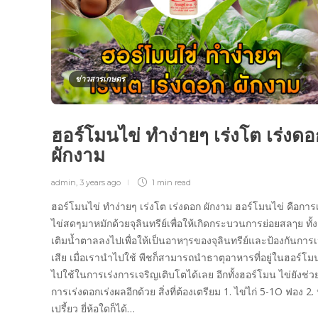
ข่าวสารเกษตร
ฮอร์โมนไข่ ทำง่ายๆ เร่งโต เร่งด
ผักงาม
admin
,
3 years ago
1 min
read
ฮอร์โมนไข่ ทำง่ายๆ เร่งโต เร่งดอก ผักงาม ฮอร์โมนไข่ คือการ
ไข่สดๆมาหมักด้วยจุลินทรีย์เพื่อให้เกิดกระบวนการย่อยสลๅย ทั้ง
เติมน้ำตาลลงไปเพื่อให้เป็นอาหๅรของจุลินทรีย์และป้องกันการเ
เสีย เมื่อเรานำไปใช้ พืชก็สามารถนำธาตุอาหารที่อยู่ในฮอร์โม
ไปใช้ในการเร่งการเจริญเติบโตได้เลย อีกทั้งฮอร์โมน ไข่ยังช่
การเร่งดอกเร่งผลอีกด้วย สิ่งที่ต้องเตรียม 1. ไข่ไก่ 5-1O ฟอง 2.
เปรี้ยว ยี่ห้อใดก็ได้…