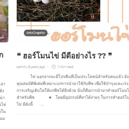
InfoGraphic
อก
❝ ฮอร์โมนไข่ มีดีอย่างไร ?? ❞
admin
,
8 years ago
1 min
read
ไข่ นอกจากจะมีโปรตีนที่เป็นประโยชน์สำหรับคนแล้ว ยัง
คุณสมบัติพิเศษที่เหมาะแก่การนำมาใช้กับพืช เพื่อใช้บำรุงและเร่ง
เอา
การเจริญเติบโตให้แก่พืชได้อีกด้วย นั่นก็คือการนำมาทำฮอร์โมนไ
ยัง
สำหรับพืช ★ โดยมีอุปกรณ์ที่หาได้ง่ายๆ ในการทำฮอร์โ
น่า
ไข่ มีดังนี้ …
นไข่
วยใน
 นม