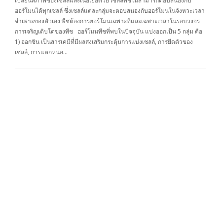
เปลี่ยนสภาพของเซลล์และเนื้อเยื่อด้วย เซลล์พืชไม่สามารถตอบสนองกับ
ฮอร์โมนได้ทุกเซลล์ ซึ่งเซลล์แต่ละกลุ่มจะตอบสนองกับฮอร์โมนในจังหวะเวลา
จำเพาะของตัวเอง พืชต้องการฮอร์โมนเฉพาะที่และเฉพาะเวลาในรอบวงจร
การเจริญเติบโตของพืช ฮอร์โมนพืชที่พบในปัจจุบัน แบ่งออกเป็น 5 กลุ่ม คือ
1) ออกซิน เป็นสารเคมีที่มีผลส่งเสริมกระตุ้นการแบ่งเซลล์, การยืดตัวของ
เซลล์, การแตกหน่อ…