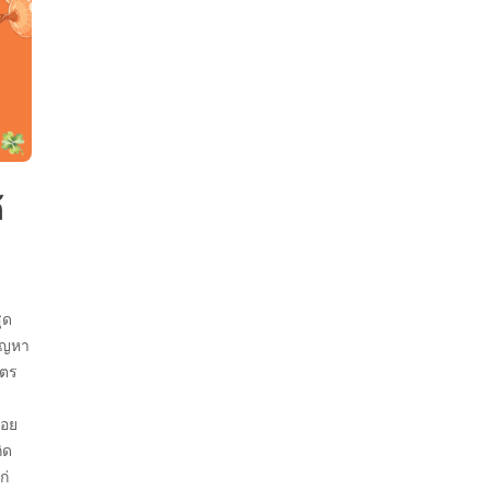
้
ุด
ปัญหา
ษตร
้อย
ิด
ก่