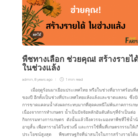
ผลไม้
พืชทางเลือก ช่วยคุณ! สร้างรายได
ในช่วงแล้ง
admin
,
8 years ago
1 min
read
เมื่อฤดูร้อนมาเยือนประเทศไทย หรือในช่วงที่อากาศร้อนที่ส
ของปี อีกทั้งเป็นช่วงที่ประเทศไทยแห้งแล้งและขาดแคลน ซึ่ง
การขาดแคลนน้ำส่งผลกระทบมากที่สุดคงหนีไม่พ้นภาคการเก
เนื่องจากการทำเกษตร น้ำเป็นปัจจัยหลักอันดับต้นๆที่จำเป็นต่อ
กิจกรรมทางการเกษตร ดังนั้นแล้วจึงควรจะมองหาพืชที่ใช้น้ำน
อายุสั้น เพื่อหารายได้ในช่วงนี้ และการใช้พื้นที่เกษตรกรรมให้เก
ประโยชน์สูงสุด พืชเศรษฐกิจที่น่าสนใจในการสร้างรายได้แ