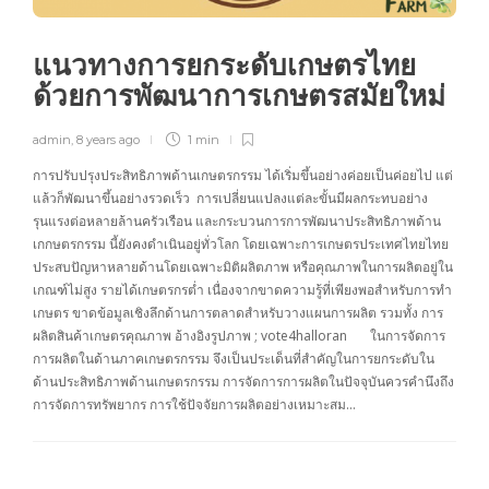
แนวทางการยกระดับเกษตรไทย
ด้วยการพัฒนาการเกษตรสมัยใหม่
admin
,
8 years ago
1 min
การ​ปรับ​ปรุง​ประสิทธิภาพ​ด้าน​เกษตรกรรม​ ได้​เริ่ม​ขึ้น​อย่าง​ค่อย​เป็น​ค่อย​ไป แต่​
แล้ว​ก็​พัฒนา​ขึ้น​อย่าง​รวด​เร็ว การ​เปลี่ยน​แปลง​แต่​ละ​ขั้น​มี​ผล​กระทบ​อย่าง​
รุนแรง​ต่อ​หลาย​ล้าน​ครัวเรือน ​และ​กระบวนการการพัฒนาประสิทธิภาพด้าน
เกกษตรกรรม ​นี้​ยัง​คง​ดำเนิน​อยู่​ทั่ว​โลก โดยเฉพาะการเกษตรประเทศไทยไทย
ประสบปัญหาหลายด้านโดยเฉพาะมิติผลิตภาพ หรือคุณภาพในการผลิตอยู่ใน
เกณฑ์ไม่สูง รายได้เกษตรกรต่ำ เนื่องจากขาดความรู้ที่เพียงพอสำหรับการทำ
เกษตร ขาดข้อมูลเชิงลึกด้านการตลาดสำหรับวางแผนการผลิต รวมทั้ง การ
ผลิตสินค้าเกษตรคุณภาพ อ้างอิงรูปภาพ ; vote4halloran ในการจัดการ
การผลิตในด้านภาคเกษตรกรรม จึงเป็นประเด็นที่สำคัญในการยกระดับใน
ด้านประสิทธิภาพด้านเกษตรกรรม การจัดการการผลิตในปัจจุบันควรคำนึงถึง
การจัดการทรัพยากร การใช้ปัจจัยการผลิตอย่างเหมาะสม…