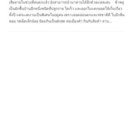
เสียหายในช่วงที่ฝนตกแล้ว ยังสามารถนำมาทานได้อีกด้วยแหละค่ะ ช้าพลู
เป็นผักพื้นบ้านอีกหนึ่งชนิดที่ปลูกง่าย โตเร็ว และออกใบแตกยอดให้เก็บเกี่ยว
ทั้งปี แต่จะงดงามเป็นพิเศษในฤดูฝน เพราะยอดอ่อนดกและรสชาติดี ใบมีกลิ่น
หอม รสเผ็ดเล็กน้อย นิยมกินเป็นผักสด ห่อเมี่ยงคำ กินกับส้มตำ ลาบ…