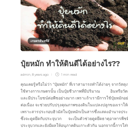
เกษตรอินทรีย์
ปุ๋ยหมัก ทำให้ดินดีได้อย่างไร??
admin
,
8 years ago
1 min
read
คุณเคยรู้หรือไม่ว่า “ปุ๋ยหมัก” ที่เราสามารถทำได้ง่ายๆ จากวัสดุเ
ใช้ทางการเกษตรนั้น เป็นปุ๋ยชีวภาพที่มีปริมาณ อินทรียวัตถ
และมีประโยชน์ต่อพืชอย่างมาก เพราะถ้าเรามีการใช้ปุ๋ยหมักอย
ต่อเนื่อง จะช่วยปรับปรุงคุณภาพของดินในแปลงปลูกของเราให้ด
เพราะสารประกอบฮิวมัสในปุ๋ยหมักเป็นสารซึ่งแสดงอำนาจประ
ซึ่งจะดูดยึดกับประจุบวก จะเป็นตัวช่วยดูดยึดธาตุอาหารพืชที
ประจุบวกและยังมีผลให้อนุภาคดินเกาะตัวกัน นอกจากนี้การใส่ป