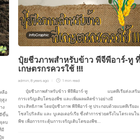
InfoGraphic
ปุ๋ยชีวภาพสำหรับข้าว พีจีพีอาร์-ทู ที
เกษตรกรควรใช้ !!!
admin
,
8 years ago
1 min
read
ปุ๋ยชีวภาพสำหรับข้าว พีจีพีอาร์-ทู แบคทีเรียส่งเสริม
หลือ
การเจริญเติบโตของพืช และเพิ่มผลผลิตข้าวอย่างมี
ุสูง
ประสิทธิภาพ โดยปุ๋ยชีวภาพ พีจีพีอาร์-ทู ประกอบด้วยแบคทีเรียอะ
่าง
โซสไปริลลัม และ บูเคอเดอร์เรีย ซึ่งทำการช่วยตรึงไนโตรเจนใน
ีขึ้น
พืช เพื่อการกระตุ้นการเจริญเติบโตของพืช…
จุลบ
่มี
ุ๋ย