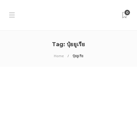
0
Tag:
ปุ๋ยยูเรีย
Home
ปุ๋ยยูเรีย
พืชผัก