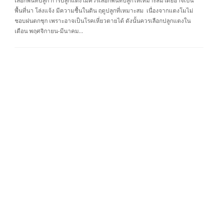
เลือกพื้นที่ปลูก การปลูกแตงโมควรเลือกพื้นที่ปลูกให้เหมาะสมโดยอาจเป็น
พื้นที่นา โล่งแจ้ง มีความชื้นในดิน ฤดูปลูกที่เหมาะสม เนื่องจากแตงโมไม่
ชอบฝนตกชุก เพราะอาจเป็นโรคเหี่ยวตายได้ ดังนั้นควรเลือกปลูกแตงใน
เดือน พฤศจิกายน-มีนาคม…