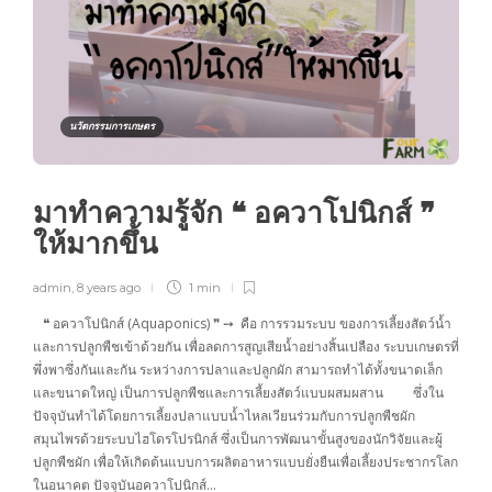
นวัตกรรมการเกษตร
มาทำความรู้จัก ❝ อควาโปนิกส์ ❞
ให้มากขึ้น
admin
,
8 years ago
1 min
❝ อควาโปนิกส์ (Aquaponics) ❞ ➙ คือ การรวมระบบ ของการเลี้ยงสัตว์น้ำ
และการปลูกพืชเข้าด้วยกัน เพื่อลดการสูญเสียน้ำอย่างสิ้นเปลือง ระบบเกษตรที่
พึ่งพาซึ่งกันและกัน ระหว่างการปลาและปลูกผัก สามารถทำได้ทั้งขนาดเล็ก
และขนาดใหญ่ เป็นการปลูกพืชและการเลี้ยงสัตว์แบบผสมผสาน ซึ่งใน
ปัจจุบันทำได้โดยการเลี้ยงปลาแบบน้ำไหลเวียนร่วมกับการปลูกพืชผัก
สมุนไพรด้วยระบบไฮโดรโปรนิกส์ ซึ่งเป็นการพัฒนาขั้นสูงของนักวิจัยและผู้
ปลูกพืชผัก เพื่อให้เกิดต้นแบบการผลิตอาหารแบบยั่งยืนเพื่อเลี้ยงประชากรโลก
ในอนาคต ปัจจุบันอควาโปนิกส์…