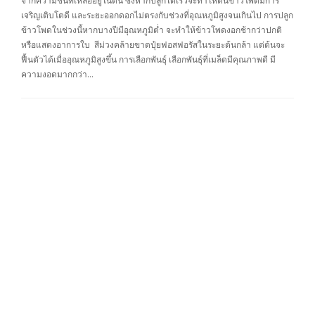
จากความชื้นที่เหลืออยู่ในดิน ซึ่งหากปลูกได้เร็วจะทำให้ต้นข้าวโพดมีการ
เจริญเติบโตดี และระยะออกดอกไม่ตรงกับช่วงที่อุณหภูมิสูงจนเกินไป การปลูก
ข้าวโพดในช่วงนี้หากบางปีมีอุณหภูมิต่ำ จะทำให้ข้าวโพดงอกช้ากว่าปกติ
หรือแสดงอาการใบ สีม่วงคล้ายขาดปุ๋ยฟอสฟอรัสในระยะต้นกล้า แต่ต้นจะ
ฟื้นตัวได้เมื่ออุณหภูมิสูงขึ้น การเลือกพันธุ์ เลือกพันธุ์ที่เมล็ดมีคุณภาพดี มี
ความงอดมากกว่า…