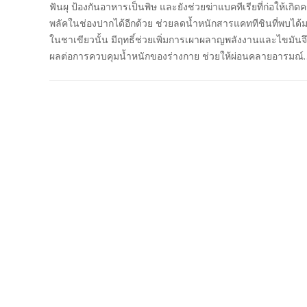
ฟันผุ ป้องกันอาหารเป็นพิษ และยังช่วยฆ่าแบคทีเรียที่ก่อให้เกิด
พลัคในช่องปากได้อีกด้วย ช่วยลดน้ำหนักสารแคททีชินที่พบได้
ในชาเขียวนั้น มีฤทธิ์ช่วยเพิ่มการเผาผลาญพลังงานและไขมันจึ
ผลต่อการควบคุมน้ำหนักของร่างกาย ช่วยให้ผ่อนคลายอารมณ์