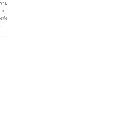
คราบ
มาก
งส่ง
…